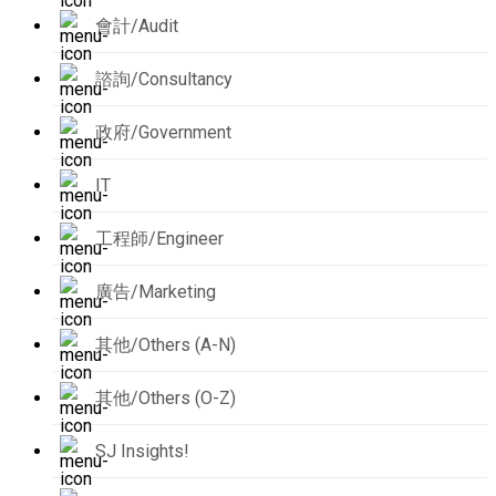
會計/Audit
諮詢/Consultancy
政府/Government
IT
工程師/Engineer
廣告/Marketing
其他/Others (A-N)
其他/Others (O-Z)
SJ Insights!