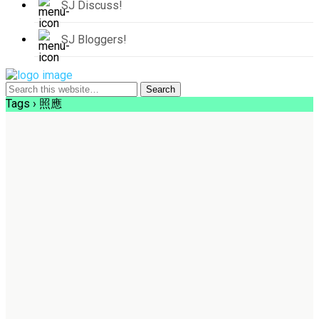
SJ Discuss!
SJ Bloggers!
Tags › 照應