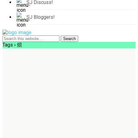
SJ Discuss!
SJ Bloggers!
Tags › 煩