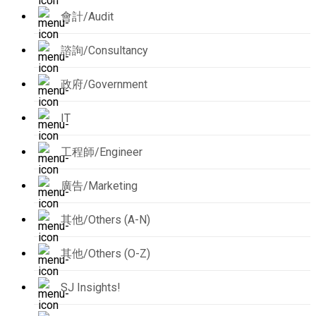
會計/Audit
諮詢/Consultancy
政府/Government
IT
工程師/Engineer
廣告/Marketing
其他/Others (A-N)
其他/Others (O-Z)
SJ Insights!