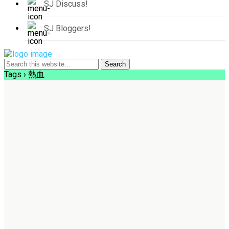
SJ Discuss!
SJ Bloggers!
Tags › 熱血