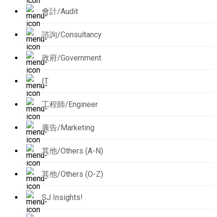
會計/Audit
諮詢/Consultancy
政府/Government
IT
工程師/Engineer
廣告/Marketing
其他/Others (A-N)
其他/Others (O-Z)
SJ Insights!