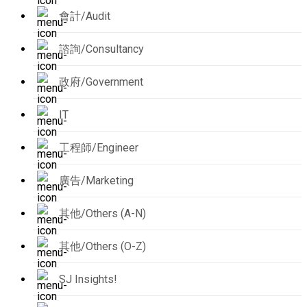
會計/Audit
諮詢/Consultancy
政府/Government
IT
工程師/Engineer
廣告/Marketing
其他/Others (A-N)
其他/Others (O-Z)
SJ Insights!