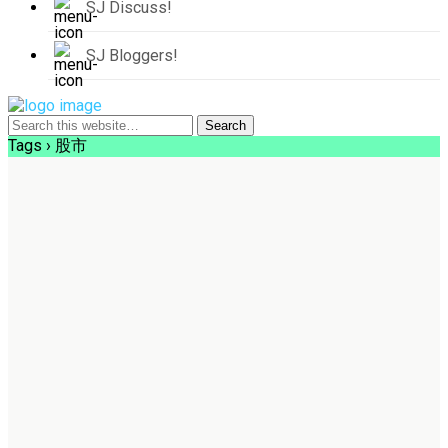
SJ Discuss!
SJ Bloggers!
Tags › 股市