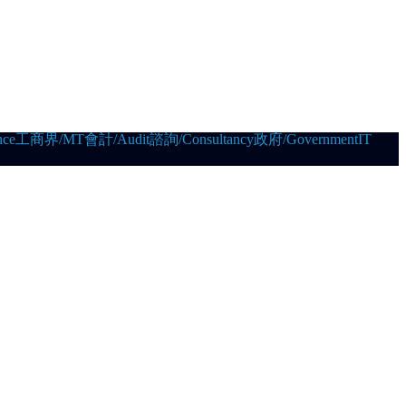
ce
工商界/MT
會計/Audit
諮詢/Consultancy
政府/Government
IT