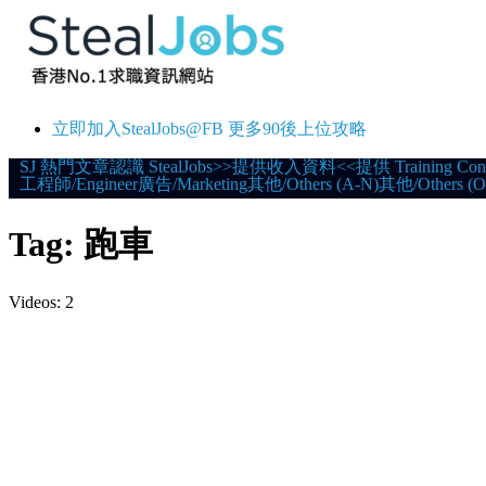
立即加入StealJobs@FB 更多90後上位攻略
Skip
SJ 熱門文章
認識 StealJobs
>>提供收入資料<<
提供 Training Con
工程師/Engineer
廣告/Marketing
其他/Others (A-N)
其他/Others (O
to
content
Tag:
跑車
Videos: 2