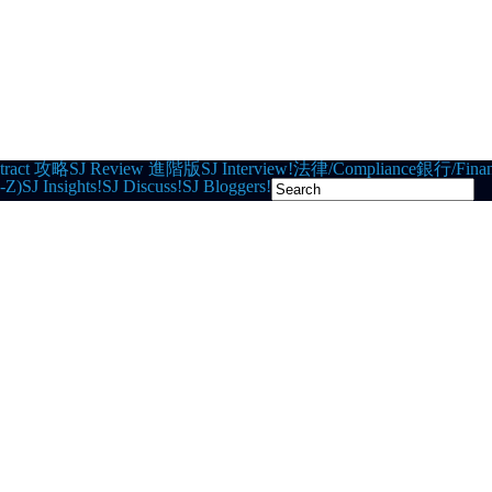
tract 攻略
SJ Review 進階版
SJ Interview!
法律/Compliance
銀行/Finan
-Z)
SJ Insights!
SJ Discuss!
SJ Bloggers!