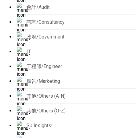
會計/Audit
諮詢/Consultancy
政府/Government
IT
工程師/Engineer
廣告/Marketing
其他/Others (A-N)
其他/Others (O-Z)
SJ Insights!