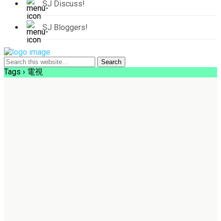
SJ Discuss!
SJ Bloggers!
Tags › 電視