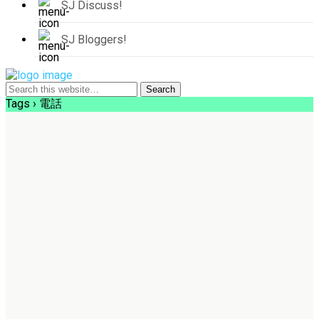
SJ Discuss!
SJ Bloggers!
Tags › 電話