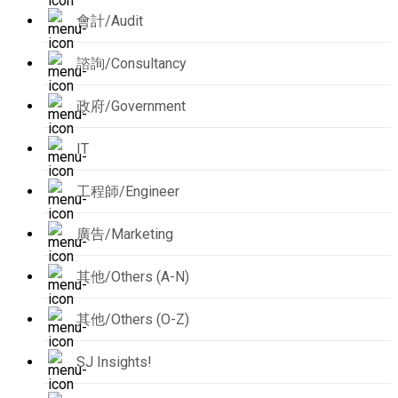
會計/Audit
諮詢/Consultancy
政府/Government
IT
工程師/Engineer
廣告/Marketing
其他/Others (A-N)
其他/Others (O-Z)
SJ Insights!