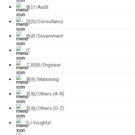
會計/Audit
諮詢/Consultancy
政府/Government
IT
工程師/Engineer
廣告/Marketing
其他/Others (A-N)
其他/Others (O-Z)
SJ Insights!