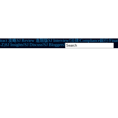
tract 攻略
SJ Review 進階版
SJ Interview!
法律/Compliance
銀行/Finan
-Z)
SJ Insights!
SJ Discuss!
SJ Bloggers!