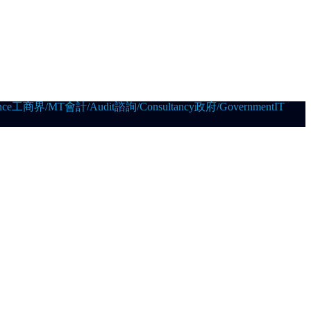
ce
工商界/MT
會計/Audit
諮詢/Consultancy
政府/Government
IT