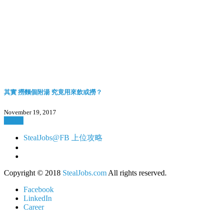
其實 撈麵個附湯 究竟用來飲或撈？
November 19, 2017
Watch
StealJobs@FB 上位攻略
Copyright © 2018
StealJobs.com
All rights reserved.
Facebook
LinkedIn
Career