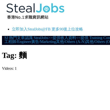
立即加入StealJobs@FB 更多90後上位攻略
Skip
SJ 熱門文章
認識 StealJobs
>>提供收入資料<<
提供 Training Con
工程師/Engineer
廣告/Marketing
其他/Others (A-N)
其他/Others (O
to
content
Tag:
麵
Videos: 1