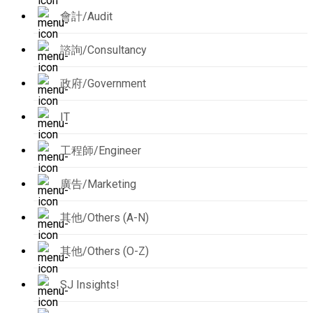
會計/Audit
諮詢/Consultancy
政府/Government
IT
工程師/Engineer
廣告/Marketing
其他/Others (A-N)
其他/Others (O-Z)
SJ Insights!