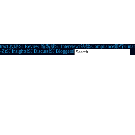
tract 攻略
SJ Review 進階版
SJ Interview!
法律/Compliance
銀行/Finan
-Z)
SJ Insights!
SJ Discuss!
SJ Bloggers!