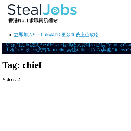
立即加入StealJobs@FB 更多90後上位攻略
Skip
SJ 熱門文章
認識 StealJobs
>>提供收入資料<<
提供 Training Con
工程師/Engineer
廣告/Marketing
其他/Others (A-N)
其他/Others (O
to
content
Tag:
chief
Videos: 2