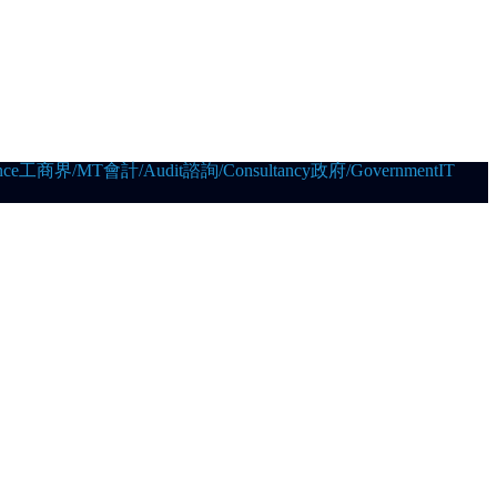
ce
工商界/MT
會計/Audit
諮詢/Consultancy
政府/Government
IT