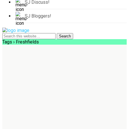
SJ Discuss!
SJ Bloggers!
Tags › Freshfields