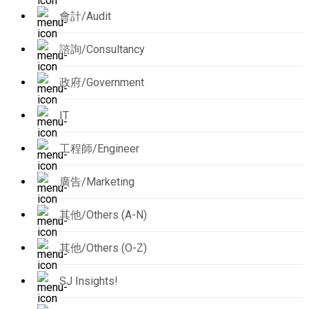
會計/Audit
諮詢/Consultancy
政府/Government
IT
工程師/Engineer
廣告/Marketing
其他/Others (A-N)
其他/Others (O-Z)
SJ Insights!