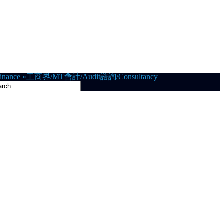
nance
»
工商界/MT
會計/Audit
諮詢/Consultancy