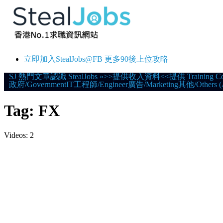
立即加入StealJobs@FB 更多90後上位攻略
Skip
SJ 熱門文章
認識 StealJobs
»
>>提供收入資料<<
提供 Training C
政府/Government
IT
工程師/Engineer
廣告/Marketing
其他/Others (
to
content
Tag:
FX
Videos: 2