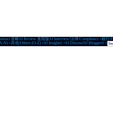
ontract 攻略
SJ Review 進階版
SJ Interview!
法律/Compliance
»
銀行/Fi
A-N)
»
其他/Others (O-Z)
»
SJ Insights!
»
SJ Discuss!
SJ Bloggers!
»