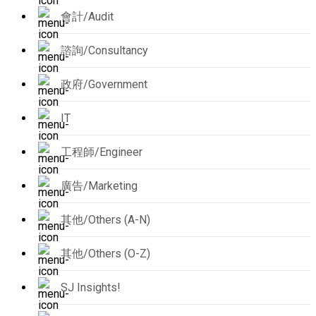
會計/Audit
諮詢/Consultancy
政府/Government
IT
工程師/Engineer
廣告/Marketing
其他/Others (A-N)
其他/Others (O-Z)
SJ Insights!