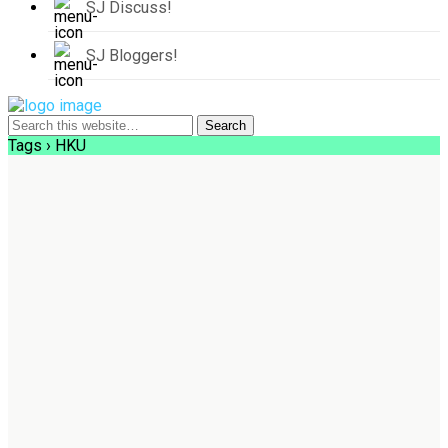
SJ Discuss!
SJ Bloggers!
Tags › HKU