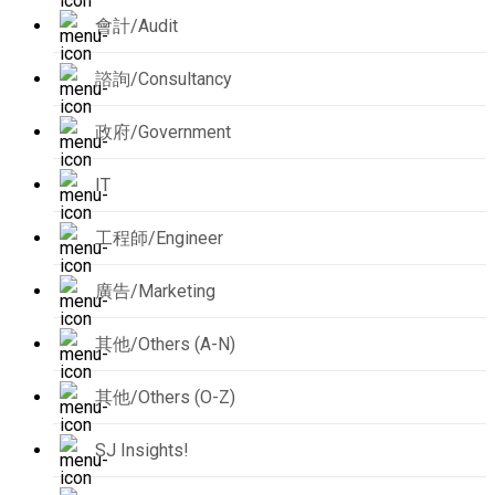
會計/Audit
諮詢/Consultancy
政府/Government
IT
工程師/Engineer
廣告/Marketing
其他/Others (A-N)
其他/Others (O-Z)
SJ Insights!