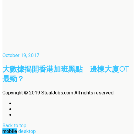
October 19, 2017
大數據揭開香港加班黑點 邊棟大廈OT
最勁？
Copyright © 2019 StealJobs.com All rights reserved.
Back to top
mobile
desktop