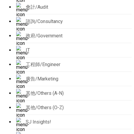
會計/Audit
諮詢/Consultancy
政府/Government
IT
工程師/Engineer
廣告/Marketing
其他/Others (A-N)
其他/Others (O-Z)
SJ Insights!