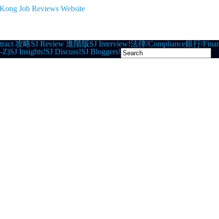
tract 攻略
SJ Review 進階版
SJ Interview!
法律/Compliance
銀行/Finan
-Z)
SJ Insights!
SJ Discuss!
SJ Bloggers!