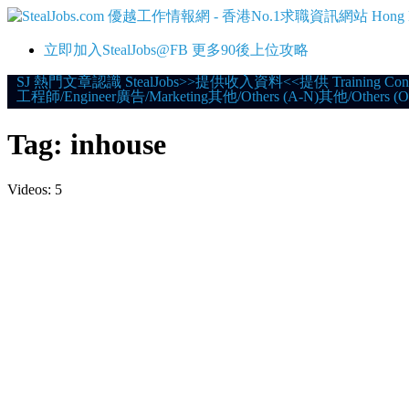
立即加入StealJobs@FB 更多90後上位攻略
Skip
SJ 熱門文章
認識 StealJobs
>>提供收入資料<<
提供 Training Con
工程師/Engineer
廣告/Marketing
其他/Others (A-N)
其他/Others (O
to
content
Tag:
inhouse
Videos: 5