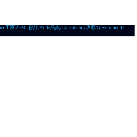
ce
工商界/MT
會計/Audit
諮詢/Consultancy
政府/Government
IT