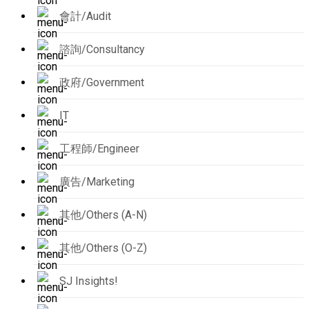
會計/Audit
諮詢/Consultancy
政府/Government
IT
工程師/Engineer
廣告/Marketing
其他/Others (A-N)
其他/Others (O-Z)
SJ Insights!