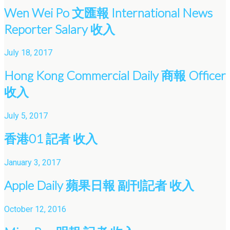
Wen Wei Po 文匯報 International News
Reporter Salary 收入
July 18, 2017
Hong Kong Commercial Daily 商報 Officer
收入
July 5, 2017
香港01 記者 收入
January 3, 2017
Apple Daily 蘋果日報 副刊記者 收入
October 12, 2016