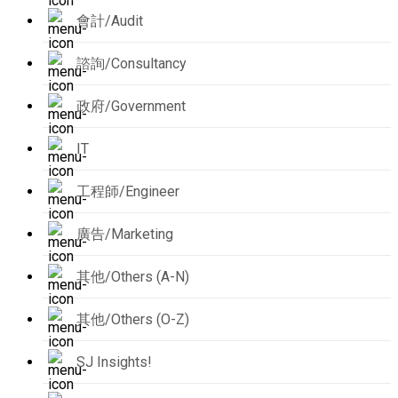
會計/Audit
諮詢/Consultancy
政府/Government
IT
工程師/Engineer
廣告/Marketing
其他/Others (A-N)
其他/Others (O-Z)
SJ Insights!