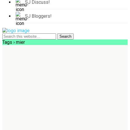
SJ Discuss!
SJ Bloggers!
Tags › mier