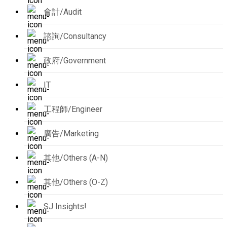
會計/Audit
諮詢/Consultancy
政府/Government
IT
工程師/Engineer
廣告/Marketing
其他/Others (A-N)
其他/Others (O-Z)
SJ Insights!