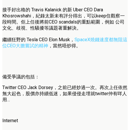
接手好出格的 Travis Kalanick 的新 Uber CEO Dara
Khosrowshahi，紀錄太新未有評分得出，可以keep住觀察一
段時間。佢上任後將前CEO scandals的重點範圍，例如 公司
文化、歧視、性騷擾等議題著重解決。
繼續狂野的 Tesla CEO Elon Musk，
SpaceX燒錢速度都無阻這
位CEO大膽嘗試的精神
，當然唔炒得。
備受爭議的包括：
Twitter CEO Jack Dorsey，之前已經炒過一次。再次上任依然
無大起色，股價亦持續低迷，如果侵侵走埋就twitter仲有咩人
用…
Internet