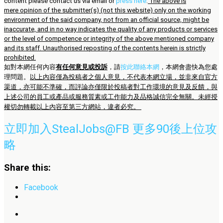
content please contact us via email or
press here
.
The above is
mere opinion of the submitter(s) (not this website) only on the working
environment of the said company, not from an official source, might be
inaccurate, and in no way indicates the quality of any products or services
or the level of competence or integrity of the above mentioned company
and its staff. Unauthorised reposting of the contents herein is strictly
prohibited.
如對本網任何內容
有任何意見或投訴
，請
按此聯絡本網
，本網會盡快為您處
理問題。
以上內容僅為投稿者之個人意見，不代表本網立場，並非來自官方
渠道，亦可能不準確，而評論亦僅限於投稿者對工作環境的意見及反饋，與
上述公司的員工或產品或服務質素或工作能力及品格誠信完全無關。未經授
權切勿轉載以上內容至第三方網站，違者必究。
立即加入StealJobs@FB 更多90後上位攻
略
Share this:
Facebook