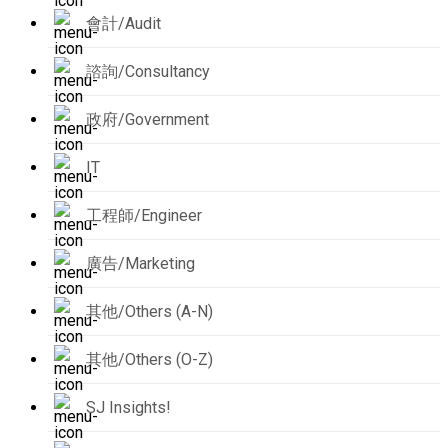
會計/Audit
諮詢/Consultancy
政府/Government
IT
工程師/Engineer
廣告/Marketing
其他/Others (A-N)
其他/Others (O-Z)
SJ Insights!