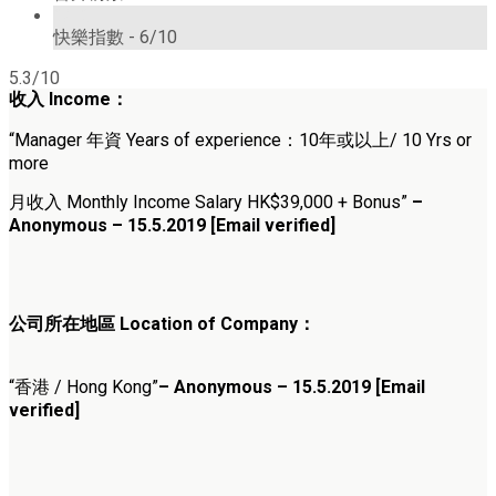
6/10
快樂指數 -
6/10
5.3/10
收入 Income：
“Manager 年資 Years of experience：10年或以上/ 10 Yrs or
more
月收入 Monthly Income Salary HK$39,000 + Bonus”
–
Anonymous – 15.5.2019 [Email verified]
公司所在地區 Location of Company：
“香港 / Hong Kong”
– Anonymous – 15.5.2019 [Email
verified]