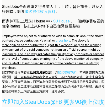
StealJobs全面透露各行各業人工，工時，晉升前景，以及入
行攻略，歡迎
匿名提供收入資料
。
而家仲可以上埋SJ House ==>
SJ House
，一個網睇晒各區的
住宅Rating，快D上來Rate下自己住緊個屋苑啦！
Employers who object to or otherwise wish to complain about the above
content please contact us via email or
press here
.
The above is
mere opinion of the submitter(s) (not this website) only on the working
environment of the said company, not from an official source, might be
inaccurate, and in no way indicates the quality of any products or services
or the level of competence or integrity of the above mentioned company
and its staff. Unauthorised reposting of the contents herein is strictly
prohibited.
如對本網任何內容
有任何意見或投訴
，請
按此聯絡本網
，本網會盡快為您處
理問題。
以上內容僅為投稿者之個人意見，不代表本網立場，並非來自官方
渠道，亦可能不準確，而評論亦僅限於投稿者對工作環境的意見及反饋，與
上述公司的員工或產品或服務質素或工作能力及品格誠信完全無關。未經授
權切勿轉載以上內容至第三方網站，違者必究。
立即加入StealJobs@FB 更多90後上位攻