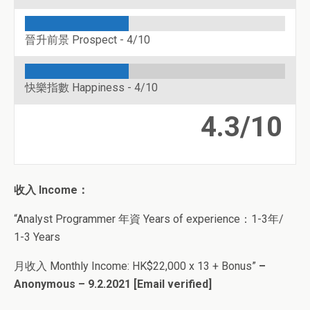
晉升前景 Prospect -
4/10
快樂指數 Happiness -
4/10
4.3/10
收入 Income：
“Analyst Programmer 年資 Years of experience：1-3年/
1-3 Years
月收入 Monthly Income: HK$22,000 x 13 + Bonus”
–
Anonymous – 9.2.2021 [Email verified]