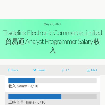
May 25, 2021
Tradelink Electronic Commerce Limited
貿易通 Analyst Programmer Salary 收
入
Share
Tweet
+ 1
Mail
收入 Salary -
3/10
工時合理 Hours -
6/10