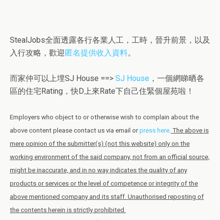
StealJobs全面透露各行各業人工，工時，晉升前景，以及
入行攻略，歡迎
匿名提供收入資料
。
而家仲可以上埋SJ House ==>
SJ House
，一個網睇晒各
區的住宅Rating，快D上來Rate下自己住緊個屋苑啦！
Employers who object to or otherwise wish to complain about the
above content please contact us via email or
press here
.
The above is
mere opinion of the submitter(s) (not this website) only on the
working environment of the said company, not from an official source,
might be inaccurate, and in no way indicates the quality of any
products or services or the level of competence or integrity of the
above mentioned company and its staff. Unauthorised reposting of
the contents herein is strictly prohibited.