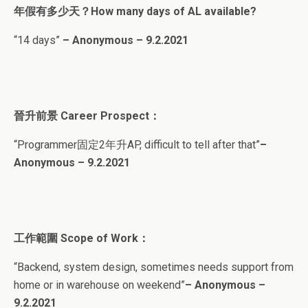
年假有多少天？How many days of AL available?
“14 days”
– Anonymous – 9.2.2021
晉升前景 Career Prospect：
“Programmer固定2年升AP, difficult to tell after that”
–
Anonymous – 9.2.202
1
工作範圍 Scope of Work：
“Backend, system design, sometimes needs support from
home or in warehouse on weekend”
– Anonymous –
9.2.2021