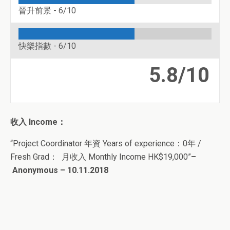
晉升前景 -
6/10
快樂指數 -
6/10
5.8/10
收入 Income：
“Project Coordinator 年資 Years of experience：0年 /
Fresh Grad： 月收入 Monthly Income HK$19,000”
–
Anonymous – 10.11.2018