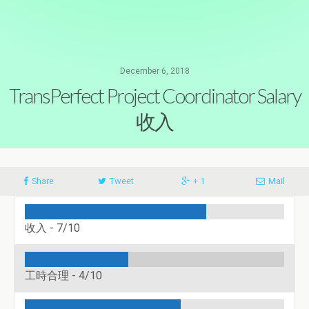
December 6, 2018
TransPerfect Project Coordinator Salary
收入
Share
Tweet
+ 1
Mail
收入 -
7/10
工時合理 -
4/10