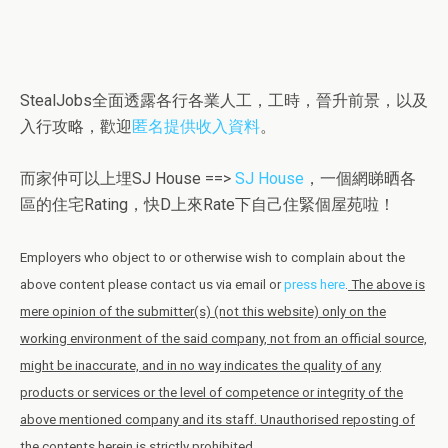
StealJobs全面透露各行各業人工，工時，晉升前景，以及
入行攻略，歡迎
匿名提供收入資料
。
而家仲可以上埋SJ House ==>
SJ House
，一個網睇晒各
區的住宅Rating，快D上來Rate下自己住緊個屋苑啦！
Employers who object to or otherwise wish to complain about the
above content please contact us via email or
press here
.
The above is
mere opinion of the submitter(s) (not this website) only on the
working environment of the said company, not from an official source,
might be inaccurate, and in no way indicates the quality of any
products or services or the level of competence or integrity of the
above mentioned company and its staff. Unauthorised reposting of
the contents herein is strictly prohibited.