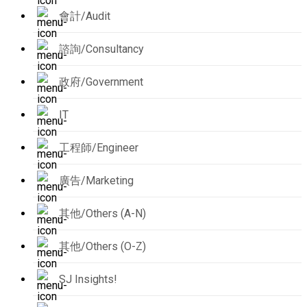
會計/Audit
諮詢/Consultancy
政府/Government
IT
工程師/Engineer
廣告/Marketing
其他/Others (A-N)
其他/Others (O-Z)
SJ Insights!