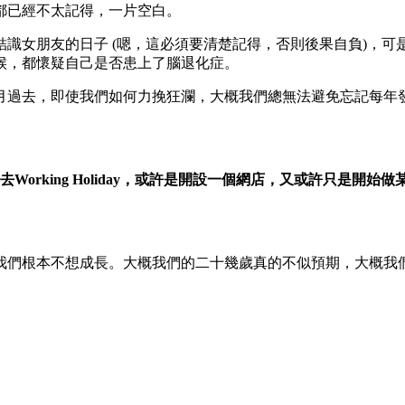
都已經不太記得，一片空白。
結識女朋友的日子 (嗯，這必須要清楚記得，否則後果自負)，
候，都懷疑自己是否患上了腦退化症。
月過去，即使我們如何力挽狂瀾，大概我們總無法避免忘記每年
orking Holiday，或許是開設一個網店，又或許只是開
我們根本不想成長。大概我們的二十幾歲真的不似預期，大概我