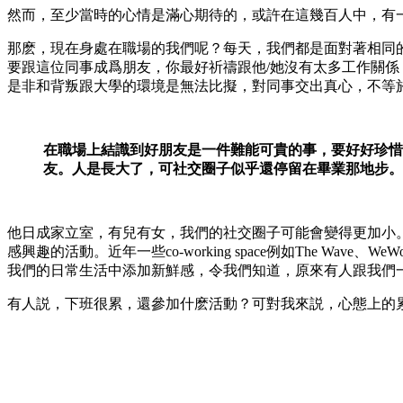
然而，至少當時的心情是滿心期待的，或許在這幾百人中，有
那麽，現在身處在職場的我們呢？每天，我們都是面對著相同
要跟這位同事成爲朋友，你最好祈禱跟他/她沒有太多工作關
是非和背叛跟大學的環境是無法比擬，對同事交出真心，不等
在職場上結識到好朋友是一件難能可貴的事，要好好珍惜
友。人是長大了，可社交圈子似乎還停留在畢業那地步。
他日成家立室，有兒有女，我們的社交圈子可能會變得更加小。既然預
感興趣的活動。近年一些co-working space例如The
我們的日常生活中添加新鮮感，令我們知道，原來有人跟我們
有人説，下班很累，還參加什麽活動？可對我來説，心態上的