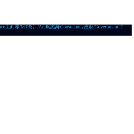
ce
工商界/MT
會計/Audit
諮詢/Consultancy
政府/Government
IT