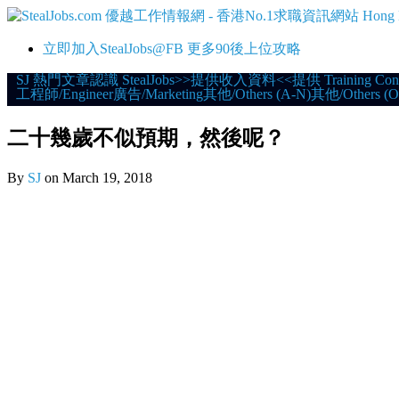
立即加入StealJobs@FB 更多90後上位攻略
Skip
SJ 熱門文章
認識 StealJobs
>>提供收入資料<<
提供 Training Con
工程師/Engineer
廣告/Marketing
其他/Others (A-N)
其他/Others (O
to
content
二十幾歲不似預期，然後呢？
By
SJ
on
March 19, 2018