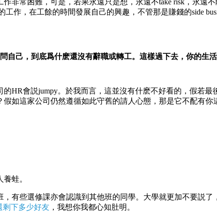
困難，可是，若果永遠只是想，永遠不take risk，永遠不離開自
星期一上班的工作，在工餘的時間發展自己的興趣，不管那是賺錢的side 
問自己，到底爲什麽還沒有辭職或轉工。這樣過下去，你的生活
的HR會説jumpy。於我而言，這並沒有什麽不好看的，假若
？假如這家公司仍然遵循如此守舊的請人心態，那是它不配有你
人養蛙。
，有些選修課亦會認識到其他班的同學。大學就更加不要説了，記得
還剩下多少好友
，我想你我都心知肚明。