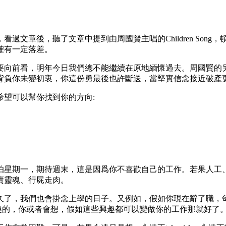
看過文章後，聽了文章中提到由周國賢主唱的Children So
確有一定落差。
要向前看，明年今日我們總不能繼續在原地緬懷過去。周國賢的
背負你未變初衷，你這份勇最後也許斷送，當堅實信念接近破產
望可以幫你找到你的方向:
怕星期一，期待週末，這是因爲你不喜歡自己的工作。若果人工
賣靈魂、行屍走肉。
久了，我們也會掛念上學的日子。又例如，假如你現在辭了職，
興趣的，你或者會想，假如這些興趣都可以變做你的工作那就好了