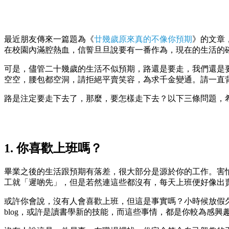
最近朋友傳來一篇題為《
廿幾歲原來真的不像你預期
》的文章，
在校園內滿腔熱血，信誓旦旦說要有一番作為，現在的生活的
可是，儘管二十幾歲的生活不似預期，路還是要走，我們還是
空空，腰包都空洞，請拒絕平賣笑容，為求千金變通。請一直
路是注定要走下去了，那麼，要怎樣走下去？以下三條問題，希
1. 你喜歡上班嗎？
畢業之後的生活跟預期有落差，很大部分是源於你的工作。害
工就「遲啲先」，但是若然連這些都沒有，每天上班便好像出
或許你會說，沒有人會喜歡上班，但這是事實嗎？小時候放假
blog，或許是讀書學新的技能，而這些事情，都是你較為感