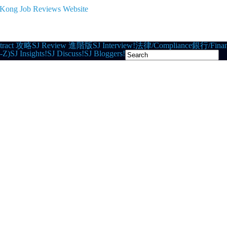
tract 攻略
SJ Review 進階版
SJ Interview!
法律/Compliance
銀行/Finan
-Z)
SJ Insights!
SJ Discuss!
SJ Bloggers!