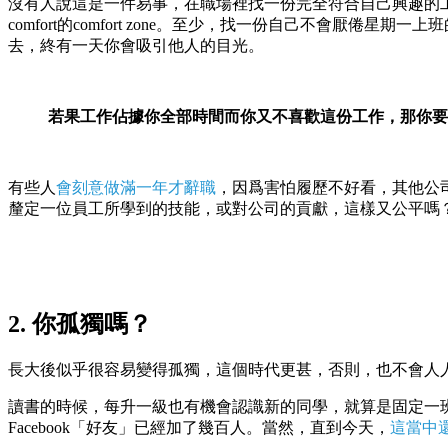
沒有人說這是一件易事，在職場裡找一份完全符合自己興趣的工作非常
comfort的comfort zone。至少，找一份自己不會厭倦
去，終有一天你會吸引他人的目光。
若果工作佔據你全部時間而你又不喜歡這份工作，那你要
有些人
會刻意做滿一年才辭職
，因爲害怕履歷不好看，其他公司
釐定一位員工所學到的技能，或對公司的貢獻，這樣又公平嗎
2. 你孤獨嗎？
長大後似乎很容易變得孤獨，這個時代更甚，否則，也不會人
讀書的時候，每升一級也有機會認識新的同學，就算是固定一班
Facebook「好友」已經加了幾百人。當然，直到今天，
這當中