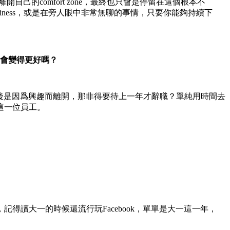
己的comfort zone，最終也只會是停留在這個根本不
business，或是在旁人眼中非常無聊的事情，只要你能夠持續下
會變得更好嗎？
最後是因爲興趣而離開，那非得要待上一年才辭職？單純用時間去
這一位員工。
讀大一的時候還流行玩Facebook，單單是大一這一年，