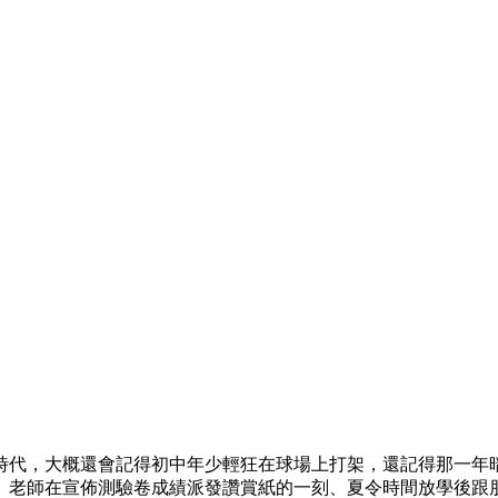
時代，大概還會記得初中年少輕狂在球場上打架，還記得那一年
、老師在宣佈測驗卷成績派發讚賞紙的一刻、夏令時間放學後跟