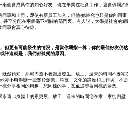
一兩個會成爲你的知心好友，現在畢業在社會工作，還會偶爾約
的同事和上司，即使有新員工加入，但他/她終究也只是你的同事
係，甚至分配在兩個毫不相關的部門裏。有人説，大學是社會的縮
於同事會真心待你。
。但更有可能發生的情況，是當你屈指一算，你的最佳好友仍然
或許這就是，我們都孤獨的原因。
知，那就盡量不要讓這發生。放工、週末的時間不要宅在家，透過Mee
 Wave、WeWork亦不時舉辦一些關於創業、科技、文化的講座和
一樣分享相同的興趣，想同樣的事，甚至追尋著同樣的夢想。
累永遠比身軀上的累更累。放工、週末的時間宅在家，家徒四壁