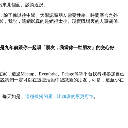
出來見個面、談談近況。
，除了像以往中學、大學認識朋友需要性格、時間磨合之外，
影，我説，這縮影真的是縮得太小。現實職場裏的人事關係、
是九年前跟你一起唱「朋友，我當你一世朋友」的交心好
tup、Eventbrite、Pelago等等平台找尋和參加自己
工作坊。不是説我們一定可以在這些活動中認識新的朋友，可是，這至少在
，每天如是，
這種孤獨的累，比加班的累更可怕
。