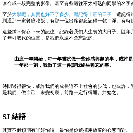
凑合成一段完整的影像。甚至有些過往不太相熟的同學的名字
至於
大學呢，其實也好不了多少。還記得上莊的日子
，還記得
到過那一家餐廳吃飯，有那一位出席都忘記得一乾二淨。有時
這些猶幸保存下來的記億，記錄著我們人生裏的大日子。隨年
了無可取代的位置，是我們永遠不會忘記的。
由這一年開始，每一年嘗試做一些你感興趣的事，或許是去W
一年那一刻，我做了這一件讓我終生難忘的事。
時間過得很快，或許我們的成長追不上社會的步伐，也或許，
是我們，做自己，未變初衷，前路一定行得通。共勉之。
SJ 結語
其實不似預期有咩好怕喎，最怕是你選擇用放棄的心態面對。