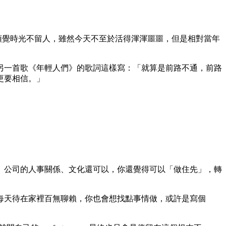
ng，頓覺時光不留人，雖然今天不至於活得渾渾噩噩，但是相對當年
另一首歌《年輕人們》的歌詞這樣寫：「就算是前路不通，前路
更要相信。」
、公司的人事關係、文化還可以，你還覺得可以「做住先」，轉
每天待在家裡百無聊賴，你也會想找點事情做，或許是寫個
。