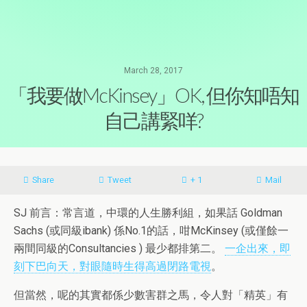
March 28, 2017
「我要做McKinsey」OK, 但你知唔知
自己講緊咩?
Share
Tweet
+ 1
Mail
SJ 前言：常言道，中環的人生勝利組，如果話 Goldman
Sachs (或同級ibank) 係No.1的話，咁McKinsey (或僅餘一
兩間同級的Consultancies ) 最少都排第二。
一企出來，即
刻下巴向天，對眼隨時生得高過閉路電視
。
但當然，呢的其實都係少數害群之馬，令人對「精英」有