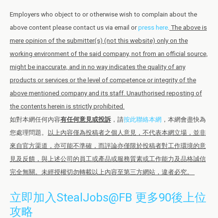
Employers who object to or otherwise wish to complain about the
above content please contact us via email or
press here
.
The above is
mere opinion of the submitter(s) (not this website) only on the
working environment of the said company, not from an official source,
might be inaccurate, and in no way indicates the quality of any
products or services or the level of competence or integrity of the
above mentioned company and its staff. Unauthorised reposting of
the contents herein is strictly prohibited.
如對本網任何內容
有任何意見或投訴
，請
按此聯絡本網
，本網會盡快為
您處理問題。
以上內容僅為投稿者之個人意見，不代表本網立場，並非
來自官方渠道，亦可能不準確，而評論亦僅限於投稿者對工作環境的意
見及反饋，與上述公司的員工或產品或服務質素或工作能力及品格誠信
完全無關。未經授權切勿轉載以上內容至第三方網站，違者必究。
立即加入StealJobs@FB 更多90後上位
攻略