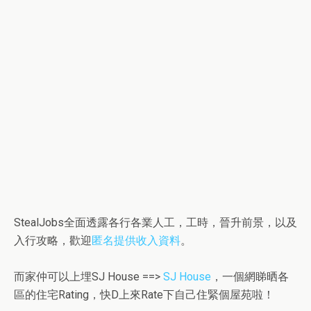
StealJobs全面透露各行各業人工，工時，晉升前景，以及
入行攻略，歡迎
匿名提供收入資料
。
而家仲可以上埋SJ House ==>
SJ House
，一個網睇晒各
區的住宅Rating，快D上來Rate下自己住緊個屋苑啦！