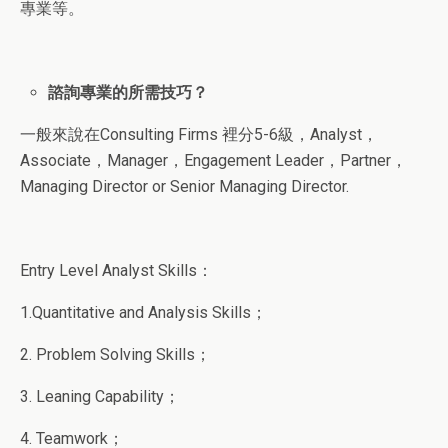
專業等。
諮詢專業的所需技巧？
一般來說在Consulting Firms 裡分5-6級，Analyst，
Associate，Manager，Engagement Leader，Partner，
Managing Director or Senior Managing Director.
Entry Level Analyst Skills：
1.Quantitative and Analysis Skills；
2. Problem Solving Skills；
3. Leaning Capability；
4. Teamwork；