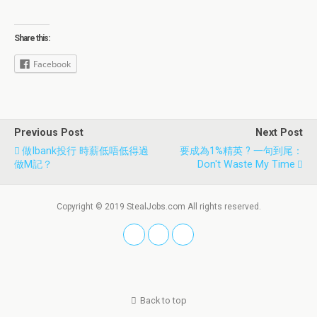
Share this:
Facebook
Previous Post
Next Post
做ibank投行 時薪低唔低得過
要成為1%精英 ? 一句到尾：
做M記？
Don't Waste My Time
Copyright © 2019 StealJobs.com All rights reserved.
Back to top