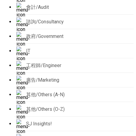
會計/Audit
諮詢/Consultancy
政府/Government
IT
工程師/Engineer
廣告/Marketing
其他/Others (A-N)
其他/Others (O-Z)
SJ Insights!