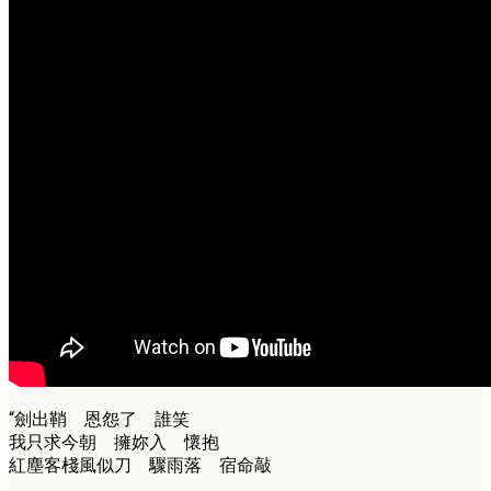
“劍出鞘 恩怨了 誰笑
我只求今朝 擁妳入 懷抱
紅塵客棧風似刀 驟雨落 宿命敲