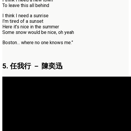
To leave this all behind
I think I need a sunrise
I’m tired of a sunset
Here it’s nice in the summer
Some snow would be nice, oh yeah
Boston… where no one knows me.”
5. 任我行 － 陳奕迅