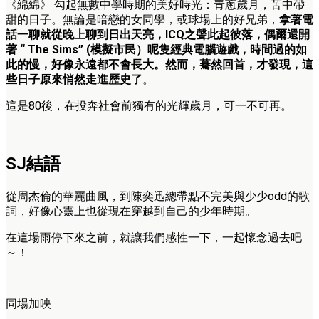
《綿綿》 勾起無數中學時期的美好時光：青蔥歲月，苦中帶
甜的日子。無論是暗戀的女同學，或球場上的好兄弟，
拿著電
話一聊就從晚上聊到日出天亮，ICQ之聲此起彼落，偶爾還開
著 “ The Sims” (模擬市民）呢隻經典電腦遊戲，時間過的如
此的慢，好像永遠都不會長大。然而，驀然回首，才發現，這
些日子原來悄然走進歷史了
。
這是80後，在投奔社會前獨有的光輝歲月，可一不可再。
SJ結語
從周杰倫的華麗曲風，到陳奕迅總帶點不完美與少少odd的歌
詞，好像心靈上也從現在穿越到自己的少年時期。
在這場雨停下來之前，就讓我們感性一下，一起懷念過去吧
～！
同場加映