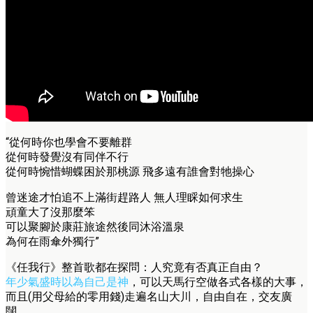
“從何時你也學會不要離群
從何時發覺沒有同伴不行
從何時惋惜蝴蝶困於那桃源 飛多遠有誰會對牠操心
曾迷途才怕追不上滿街趕路人 無人理睬如何求生
頑童大了沒那麼笨
可以聚腳於康莊旅途然後同沐浴溫泉
為何在雨傘外獨行”
《任我行》整首歌都在探問：人究竟有否真正自由？
年少氣盛時以為自己是神
，可以天馬行空做各式各樣的大事，
而且(用父母給的零用錢)走遍名山大川，自由自在，交友廣
闊。