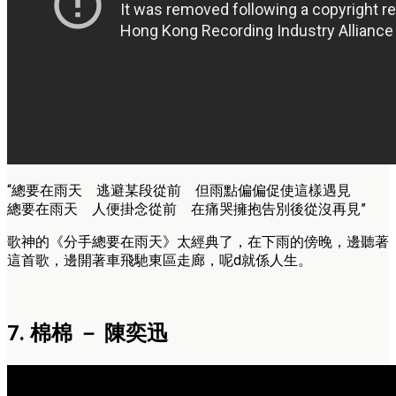
“總要在雨天 逃避某段從前 但雨點偏偏促使這樣遇見
總要在雨天 人便掛念從前 在痛哭擁抱告別後從沒再見”
歌神的《分手總要在雨天》太經典了，在下雨的傍晚，邊聽著
這首歌，邊開著車飛馳東區走廊，呢d就係人生。
7. 棉棉 － 陳奕迅