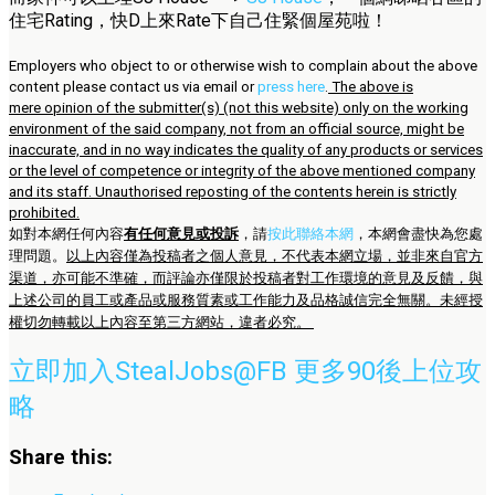
住宅Rating，快D上來Rate下自己住緊個屋苑啦！
Employers who object to or otherwise wish to complain about the above
content please contact us via email or
press here
.
The above is
mere opinion of the submitter(s) (not this website) only on the working
environment of the said company, not from an official source, might be
inaccurate, and in no way indicates the quality of any products or services
or the level of competence or integrity of the above mentioned company
and its staff. Unauthorised reposting of the contents herein is strictly
prohibited.
如對本網任何內容
有任何意見或投訴
，請
按此聯絡本網
，本網會盡快為您處
理問題。
以上內容僅為投稿者之個人意見，不代表本網立場，並非來自官方
渠道，亦可能不準確，而評論亦僅限於投稿者對工作環境的意見及反饋，與
上述公司的員工或產品或服務質素或工作能力及品格誠信完全無關。未經授
權切勿轉載以上內容至第三方網站，違者必究。
立即加入StealJobs@FB 更多90後上位攻
略
Share this: