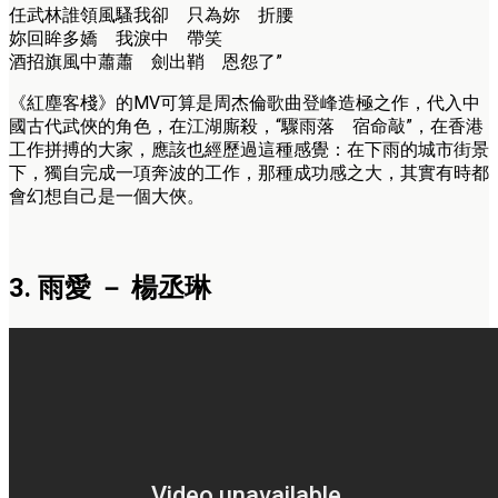
任武林誰領風騷我卻 只為妳 折腰
妳回眸多嬌 我淚中 帶笑
酒招旗風中蕭蕭 劍出鞘 恩怨了”
《紅塵客棧》的MV可算是周杰倫歌曲登峰造極之作，代入中
國古代武俠的角色，在江湖廝殺，“驟雨落 宿命敲”，在香港
工作拼搏的大家，應該也經歷過這種感覺：在下雨的城市街景
下，獨自完成一項奔波的工作，那種成功感之大，其實有時都
會幻想自己是一個大俠。
3. 雨愛 － 楊丞琳