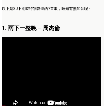
以下是SJ下雨時特別愛聽的7首歌，唔知有無知音呢～
1. 雨下一整晚 – 周杰倫