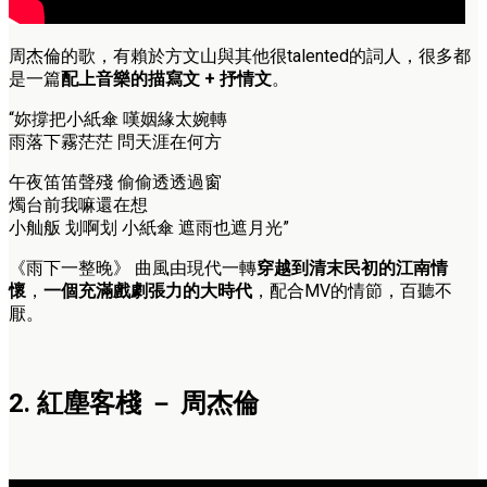
周杰倫的歌，有賴於方文山與其他很talented的詞人，很多都
是一篇
配上音樂的描寫文 + 抒情文
。
“妳撐把小紙傘 嘆姻緣太婉轉
雨落下霧茫茫 問天涯在何方
午夜笛笛聲殘 偷偷透透過窗
燭台前我嘛還在想
小舢舨 划啊划 小紙傘 遮雨也遮月光”
《雨下一整晚》 曲風由現代一轉
穿越到清末民初的江南情
懷
，
一個充滿戲劇張力的大時代
，配合MV的情節，百聽不
厭。
2. 紅塵客棧 － 周杰倫