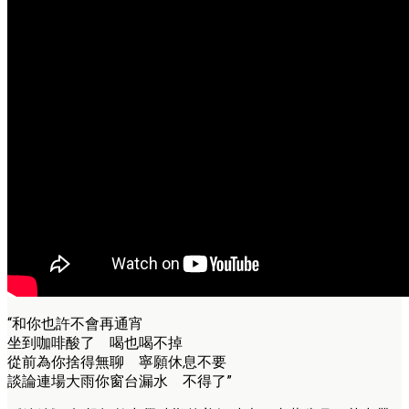
“和你也許不會再通宵
坐到咖啡酸了 喝也喝不掉
從前為你捨得無聊 寧願休息不要
談論連場大雨你窗台漏水 不得了”