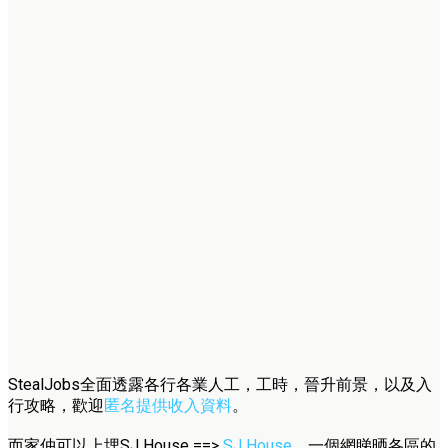
StealJobs全面透露各行各業人工，工時，晉升前景，以及入
行攻略，歡迎
匿名提供收入資料
。
而家仲可以上埋SJ House ==>
SJ House
，一個網睇晒各區的