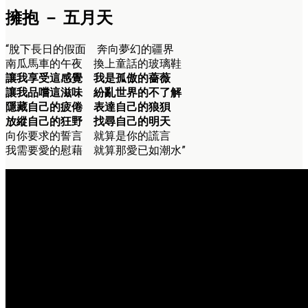
擁抱 － 五月天
“脫下長日的假面 奔向夢幻的疆界
南瓜馬車的午夜 換上童話的玻璃鞋
讓我享受這感覺 我是孤傲的薔薇
讓我品嚐這滋味 紛亂世界的不了解
隱藏自己的疲倦 表達自己的狼狽
放縱自己的狂野 找尋自己的明天
向你要求的誓言 就算是你的謊言
我需要愛的慰藉 就算那愛已如潮水”