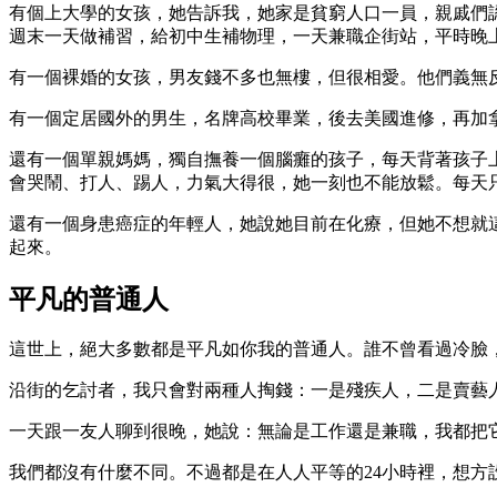
有個上大學的女孩，她告訴我，她家是貧窮人口一員，親戚們
週末一天做補習，給初中生補物理，一天兼職企街站，平時晚
有一個裸婚的女孩，男友錢不多也無樓，但很相愛。他們義無
有一個定居國外的男生，名牌高校畢業，後去美國進修，再加
還有一個單親媽媽，獨自撫養一個腦癱的孩子，每天背著孩子
會哭鬧、打人、踢人，力氣大得很，她一刻也不能放鬆。每天只有
還有一個身患癌症的年輕人，她說她目前在化療，但她不想就
起來。
平凡的普通人
這世上，絕大多數都是平凡如你我的普通人。誰不曾看過冷臉
沿街的乞討者，我只會對兩種人掏錢：一是殘疾人，二是賣藝
一天跟一友人聊到很晚，她說：無論是工作還是兼職，我都把它當
我們都沒有什麼不同。不過都是在人人平等的24小時裡，想方