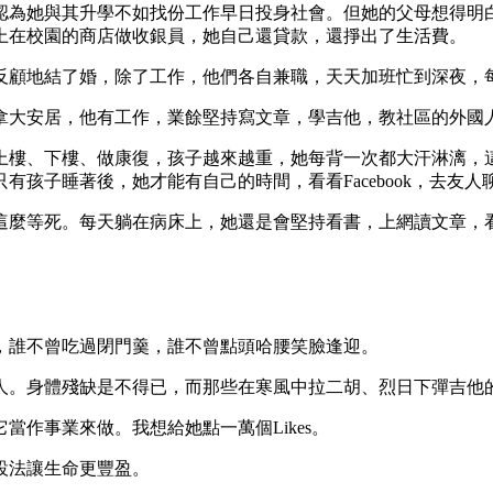
認為她與其升學不如找份工作早日投身社會。但她的父母想得明
上在校園的商店做收銀員，她自己還貸款，還掙出了生活費。
反顧地結了婚，除了工作，他們各自兼職，天天加班忙到深夜，
拿大安居，他有工作，業餘堅持寫文章，學吉他，教社區的外國
上樓、下樓、做康復，孩子越來越重，她每背一次都大汗淋漓，
孩子睡著後，她才能有自己的時間，看看Facebook，去友人
這麼等死。每天躺在病床上，她還是會堅持看書，上網讀文章，
，誰不曾吃過閉門羹，誰不曾點頭哈腰笑臉逢迎。
人。身體殘缺是不得已，而那些在寒風中拉二胡、烈日下彈吉他
作事業來做。我想給她點一萬個Likes。
設法讓生命更豐盈。