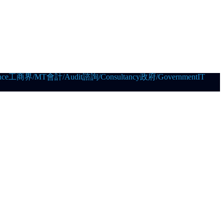
ce
工商界/MT
會計/Audit
諮詢/Consultancy
政府/Government
IT