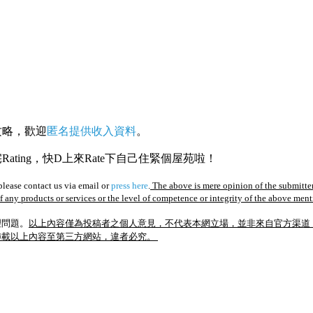
攻略，歡迎
匿名提供收入資料
。
ating，快D上來Rate下自己住緊個屋苑啦！
lease contact us via email or
press here
.
The above is mere opinion of the submitter
of any products or services or the level of competence or integrity of the above men
理問題。
以上內容僅為投稿者之個人意見，不代表本網立場，並非來自官方渠道
轉載以上內容至第三方網站，違者必究。