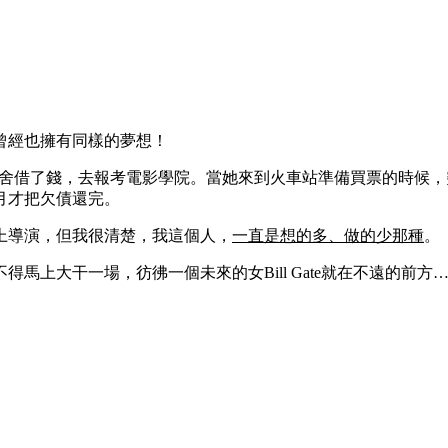
我曾經也擁有同樣的夢想！
全宿舍借了錢，去報考電影學院。當她來到火車站準備買票的時候，
月才把欠債還完。
上導演，但我很清楚，我這個人，
一直是想的多、做的少那種
。
馬上大干一場，彷彿一個未來的女Bill Gate就在不遠的前