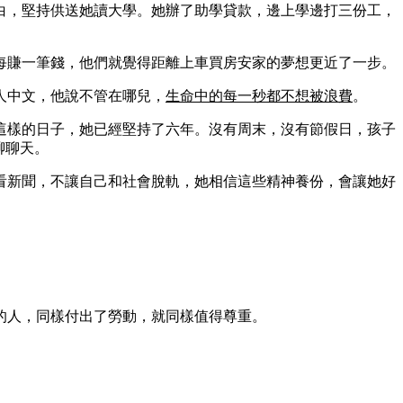
白，堅持供送她讀大學。她辦了助學貸款，邊上學邊打三份工，
每賺一筆錢，他們就覺得距離上車買房安家的夢想更近了一步。
人中文，他說不管在哪兒，
生命中的每一秒都不想被浪費
。
這樣的日子，她已經堅持了六年。沒有周末，沒有節假日，孩子
聊聊天。
看新聞，不讓自己和社會脫軌，她相信這些精神養份，會讓她好
的人，同樣付出了勞動，就同樣值得尊重。