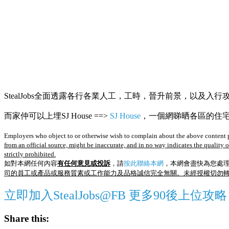
StealJobs全面透露各行各業人工，工時，晉升前景，以及入行
而家仲可以上埋SJ House ==>
SJ House
，一個網睇晒各區的住宅R
Employers who object to or otherwise wish to complain about the above content p
from an official source, might be inaccurate, and in no way indicates the quality 
strictly prohibited.
如對本網任何內容
有任何意見或投訴
，請
按此聯絡本網
，本網會盡快為您處
司的員工或產品或服務質素或工作能力及品格誠信完全無關。未經授權切勿
立即加入StealJobs@FB 更多90後上位攻略
Share this: