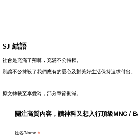
SJ 結語
社會是充滿了荊棘，充滿不公特權。
別讓不公抹殺了我們應有的愛心及對美好生活保持追求付出。
原文轉載至李愛玲，部分章節刪減。
關注高質內容，讀神科又想入行頂級MNC / Ban
*
姓名/Name