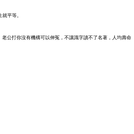
生就平等。
桶，老公打你沒有機構可以伸冤，不讓識字讀不了名著，人均壽命