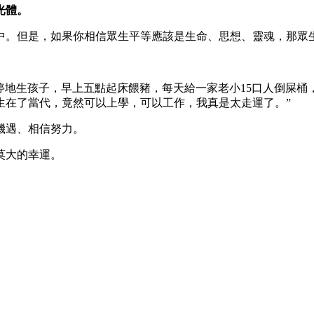
光體。
中。但是，如果你相信眾生平等應該是生命、思想、靈魂，那眾
不停地生孩子，早上五點起床餵豬，每天給一家老小15口人倒屎
生在了當代，竟然可以上學，可以工作，我真是太走運了。”
機遇、相信努力。
莫大的幸運。