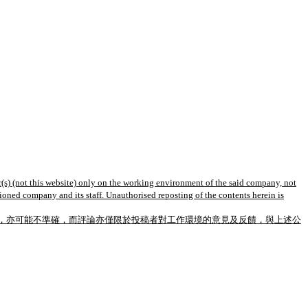
(s) (not this website) only on the working environment of the said company, not
tioned company and its staff. Unauthorised reposting of the contents herein is
，亦可能不準確，而評論亦僅限於投稿者對工作環境的意見及反饋，與上述公