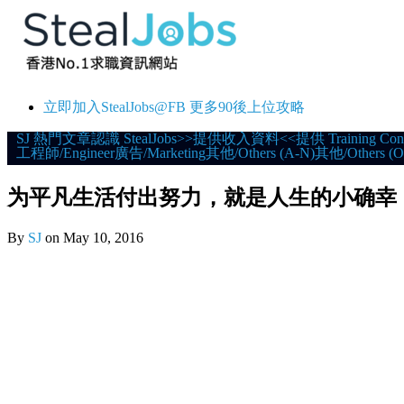
立即加入StealJobs@FB 更多90後上位攻略
Skip
SJ 熱門文章
認識 StealJobs
>>提供收入資料<<
提供 Training Con
工程師/Engineer
廣告/Marketing
其他/Others (A-N)
其他/Others (O
to
content
为平凡生活付出努力，就是人生的小确幸
By
SJ
on
May 10, 2016