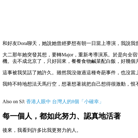
和好友Dora聊天，她說她曾經夢想有朝一日當上導演，我說
大二那年她突發其想，要轉Major，重新考導演系。於是向
機。去不成北京了，只好回來，餐餐食物鹹菜配白飯，好幾個
這事被我笑話了她許久。雖然我沒做過這種奇葩事件，也沒當
我時不時地想法天馬行空，想著想著就把自己想得很激動，恨不得
Also on SJ:
香港人眼中 台灣人的8個「小確幸」
每一個人，都如此努力、認真地活著
後來，我看到許多比我更努力的人。