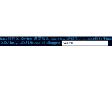
tract 攻略
SJ Review 進階版
SJ Interview!
法律/Compliance
銀行/Finan
-Z)
SJ Insights!
SJ Discuss!
SJ Bloggers!