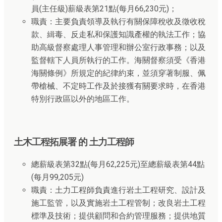
員(主任級)薪級表第21點(每月66,230元)；
職責：主要負責領導及執行有關保障稅收及徵收稅
款、緝毒、反走私和保護知識產權的執法工作；協
助高級督察處理人事管理和辦公室行政事務；以及
監督轄下人員所執行的工作。海關督察須受《香港
海關條例》所規定的紀律約束，並須穿著制服、佩
帶槍械、不定時工作及於接獲有關要求時，在香港
特別行政區以外的地區工作。
土木工程拓展署 的 土力工程師
總薪級表第32點(每月62,225元)至總薪級表第44點
(每月99,205元)
職責：土力工程師負責進行岩土工程研究、設計及
施工監管，以及實施岩土工程管制；改良岩土工程
標準及技術；提供顧問和合約管理服務；提供地質