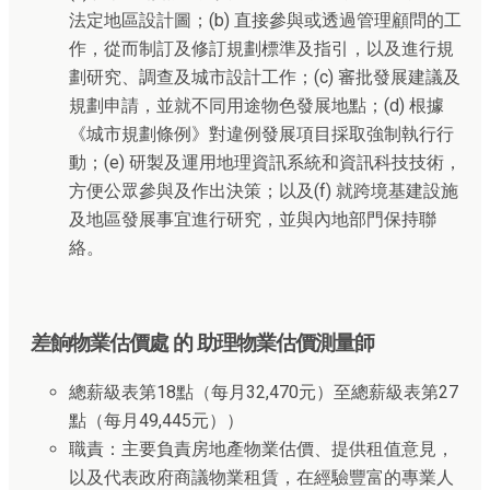
法定地區設計圖；(b) 直接參與或透過管理顧問的工
作，從而制訂及修訂規劃標準及指引，以及進行規
劃研究、調查及城市設計工作；(c) 審批發展建議及
規劃申請，並就不同用途物色發展地點；(d) 根據
《城市規劃條例》對違例發展項目採取強制執行行
動；(e) 研製及運用地理資訊系統和資訊科技技術，
方便公眾參與及作出決策；以及(f) 就跨境基建設施
及地區發展事宜進行研究，並與內地部門保持聯
絡。
差餉物業估價處 的 助理物業估價測量師
總薪級表第18點（每月32,470元）至總薪級表第27
點（每月49,445元））
職責：主要負責房地產物業估價、提供租值意見，
以及代表政府商議物業租賃，在經驗豐富的專業人