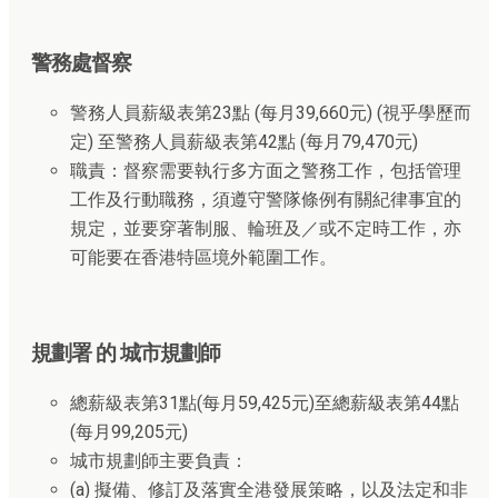
警務處督察
警務人員薪級表第23點 (每月39,660元) (視乎學歷而
定) 至警務人員薪級表第42點 (每月79,470元)
職責：督察需要執行多方面之警務工作，包括管理
工作及行動職務，須遵守警隊條例有關紀律事宜的
規定，並要穿著制服、輪班及／或不定時工作，亦
可能要在香港特區境外範圍工作。
規劃署 的 城市規劃師
總薪級表第31點(每月59,425元)至總薪級表第44點
(每月99,205元)
城市規劃師主要負責：
(a) 擬備、修訂及落實全港發展策略，以及法定和非