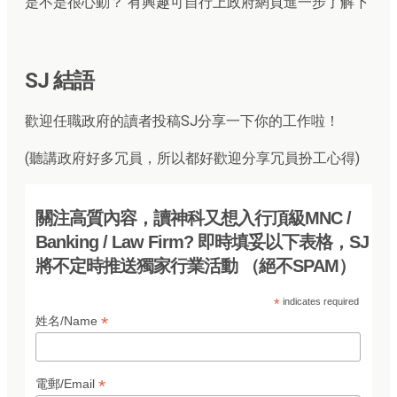
是不是很心動？ 有興趣可自行上政府網頁進一步了解下
SJ 結語
歡迎任職政府的讀者投稿SJ分享一下你的工作啦！
(聽講政府好多冗員，所以都好歡迎分享冗員扮工心得)
關注高質內容，讀神科又想入行頂級MNC /
Banking / Law Firm? 即時填妥以下表格，SJ
將不定時推送獨家行業活動 （絕不SPAM）
*
indicates required
*
姓名/Name
*
電郵/Email