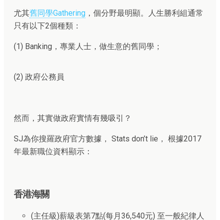
尤其
舊同學Gathering
，個分野最明顯。人生勝利組通常
只有以下2個種類：
(1) Banking，專業人士，做生意的舊同學；
(2) 政府公務員
然而，其實做政府實情有幾吸引？
SJ為你搜羅政府官方數據， Stats don’t lie， 根據2017
年最新職位資料顯示：
香港海關
(主任級)薪級表第7點(每月36,540元) 至一般紀律人