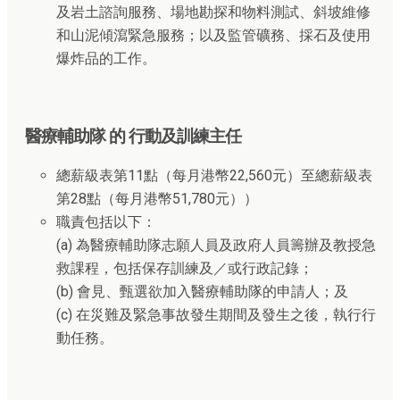
及岩土諮詢服務、場地勘探和物料測試、斜坡維修
和山泥傾瀉緊急服務；以及監管礦務、採石及使用
爆炸品的工作。
醫療輔助隊 的 行動及訓練主任
總薪級表第11點（每月港幣22,560元）至總薪級表
第28點（每月港幣51,780元））
職責包括以下：
(a) 為醫療輔助隊志願人員及政府人員籌辦及教授急
救課程，包括保存訓練及／或行政記錄；
(b) 會見、甄選欲加入醫療輔助隊的申請人；及
(c) 在災難及緊急事故發生期間及發生之後，執行行
動任務。