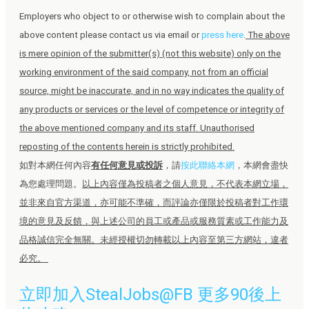
Employers who object to or otherwise wish to complain about the
above content please contact us via email or
press here
.
The above
is mere opinion of the submitter(s) (not this website) only on the
working environment of the said company, not from an official
source, might be inaccurate, and in no way indicates the quality of
any products or services or the level of competence or integrity of
the above mentioned company and its staff. Unauthorised
reposting of the contents herein is strictly prohibited.
如對本網任何內容
有任何意見或投訴
，請
按此聯絡本網
，本網會盡快
為您處理問題。
以上內容僅為投稿者之個人意見，不代表本網立場，
並非來自官方渠道，亦可能不準確，而評論亦僅限於投稿者對工作環
境的意見及反饋，與上述公司的員工或產品或服務質素或工作能力及
品格誠信完全無關。未經授權切勿轉載以上內容至第三方網站，違者
必究。
立即加入StealJobs@FB 更多90後上