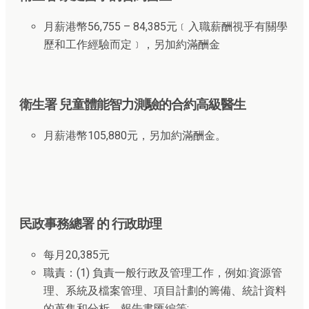
月薪港幣56,755 – 84,385元﹝入職薪酬視乎有關學
歷和工作經驗而定﹞，另加約滿酬金
衛生署 兒童體能智力測驗的合約高級醫生
月薪港幣105,880元，另加約滿酬金。
民政事務總署 的 行政助理
每月20,385元
職責：(1) 負責一般行政及管理工作，例如:資源管
理、系統及檔案管理、項目計劃的籌備、統計資料
的蒐集和分析、報告書匯編等;