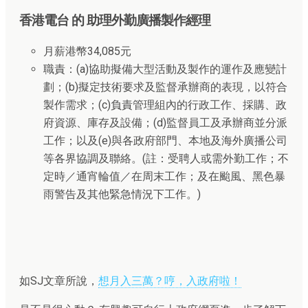
香港電台 的 助理外勤廣播製作經理
月薪港幣34,085元
職責：(a)協助擬備大型活動及製作的運作及應變計
劃；(b)擬定技術要求及監督承辦商的表現，以符合
製作需求；(c)負責管理組內的行政工作、採購、政
府資源、庫存及設備；(d)監督員工及承辦商並分派
工作；以及(e)與各政府部門、本地及海外廣播公司
等各界協調及聯絡。(註：受聘人或需外勤工作；不
定時／通宵輪值／在周末工作；及在颱風、黑色暴
雨警告及其他緊急情況下工作。)
如SJ文章所說，
想月入三萬？哼，入政府啦！