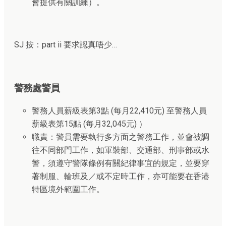
會提供有關訓練）。
SJ 按：part ii 要求認真唔少…
警務處警員
警務人員薪級表第3點 (每月22,410元) 至警務人員
薪級表第15點 (每月32,045元) ）
職責：警員需要執行多方面之警務工作，並會被調
往不同部門工作，如軍裝部、交通部、刑事部或水
警，須遵守警隊條例有關紀律事宜的規定，並要穿
著制服、輪班及／或不定時工作，亦可能要在香港
特區境外範圍工作。