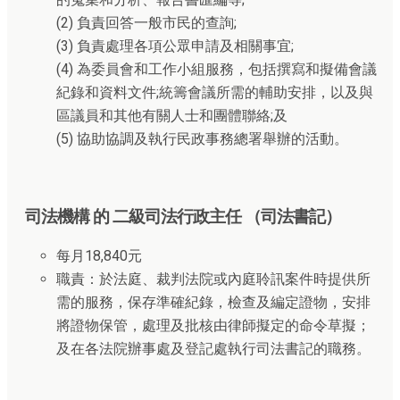
(2) 負責回答一般市民的查詢;
(3) 負責處理各項公眾申請及相關事宜;
(4) 為委員會和工作小組服務，包括撰寫和擬備會議
紀錄和資料文件;統籌會議所需的輔助安排，以及與
區議員和其他有關人士和團體聯絡;及
(5) 協助協調及執行民政事務總署舉辦的活動。
司法機構 的 二級司法行政主任 （司法書記）
每月18,840元
職責：於法庭、裁判法院或內庭聆訊案件時提供所
需的服務，保存準確紀錄，檢查及編定證物，安排
將證物保管，處理及批核由律師擬定的命令草擬；
及在各法院辦事處及登記處執行司法書記的職務。