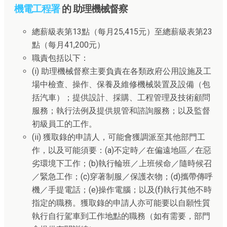
機電工程署
的 助理機械督察
總薪級表第13點（每月25,415元）至總薪級表第23
點（每月41,200元）
職責包括以下：
(i) 助理機械督察主要負責在各類政府公用設施及工
場中檢查、操作、保養及維修機械裝置及設備（包
括汽車）；提供設計、採購、工程管理及技術顧問
服務；執行法例及提供規管和諮詢服務；以及監督
初級員工的工作。
(ii) 獲取錄的申請人，可能會獲調派至其他部門工
作，以及可能須要：(a)不定時／在偏遠地區／在惡
劣環境下工作；(b)執行輪班／上班候命／隨時候召
／緊急工作；(c)穿著制服／保護衣物；(d)攜帶傳呼
機／手提電話；(e)操作電腦；以及(f)執行其他不時
指定的職務。獲取錄的申請人亦可能要以自願性質
執行自行駕車到工作地點的職務（如有需要，部門