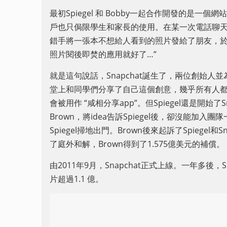
最初Spiegel 和 Bobby一起合作開發的是
戶也只侷限學生和家長的使用。在某一次電話聊天中，M
錯手將一張本不想給人看到的照片發給了朋友，於是
照片閱後即焚的應用就好了…”
就是這句說話，Snapchat誕生了，兩位創始人並為S
堂上和同學們分享了自己這個創意，幾乎所有人都覺
會被用作 “咸相分享app”。但Spiegel還是開始
Brown，將idea告訴Spiegel後，卻沒能加入
Spiegel掃地出門。Brown後來起訴了Spiegel
了庭外和解，Brown得到了1.575億美元的補償。
由2011年9月，Snapchat正式上線。一年多後，Snap
片超過1.1 億。