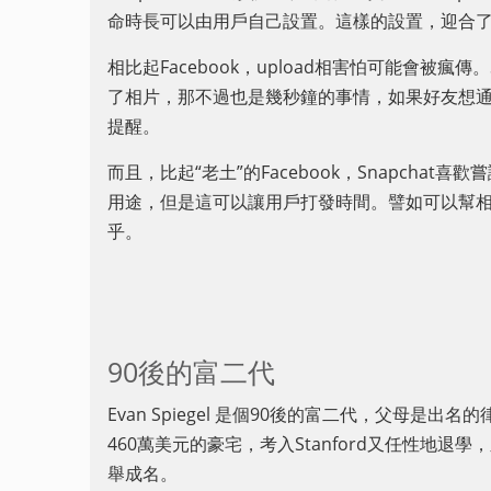
命時長可以由用戶自己設置。這樣的設置，迎合
相比起Facebook，upload相害怕可能會被瘋
了相片，那不過也是幾秒鐘的事情，如果好友想通過
提醒。
而且，比起“老土”的Facebook，Snapcha
用途，但是這可以讓用戶打發時間。譬如可以幫相片加
乎。
90後的富二代
Evan Spiegel 是個90後的富二代，父母是出
460萬美元的豪宅，考入Stanford又任性地退學，之
舉成名。