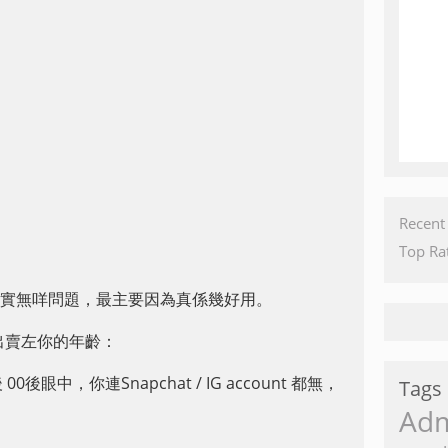
Recent
Top Ra
book確實無咩問題，最主要因為真係幾好用。
亦係出賣左你的年齡：
00後眼中，你連Snapchat / IG account 都無，
Tags
Ad