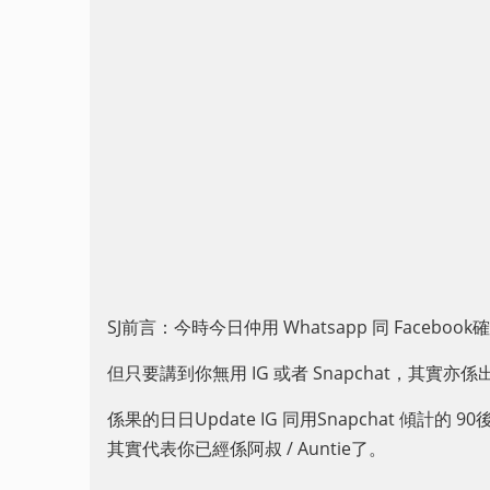
SJ前言：今時今日仲用 Whatsapp 同 Face
但只要講到你無用 IG 或者 Snapchat，其實
係果的日日Update IG 同用Snapchat 傾計的 90後 
其實代表你已經係阿叔 / Auntie了。