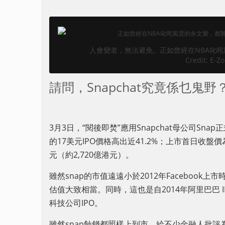
人會變老，無法避免。正如曾經在NBA叱
Credit: E-Z
請問，Snapchat究竟係乜鬼野
3月3日，“閱後即焚”應用Snapchat母公司Sn
的17美元IPO價格高出近41.2%；上市首日收盤價
元（約2,720億港元）。
雖然snap的市值遠遠小於2012年Facebook上
估值大致相當。同時，這也是自2014年阿里巴巴 
科技公司IPO。
雖然snap蝕錢都照樣上到市，給不少金融人批評