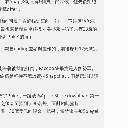
：在Snap公司只有6個員工的時候，他先後拒絕
購offer；
k總部見面，他的回覆只有輕描淡寫的一句：「不是應該你來
berg最後還是親自坐飛機去洛杉磯拜訪了只有23歲的
做“Poke”的app。
rk親自coding並參與製作的，前後歷時12天就完
等著被我們打倒，Facebook畢竟是人多勢眾。
l最終還是堅持不應該賣掉Snapchat，而是應該以顛
ke，一躍成為Apple Store download 第一
星期之後甚至掉到了30名外。面對如此挫折，
作價，30億美元的現金！結果，當然還是被Spiegel