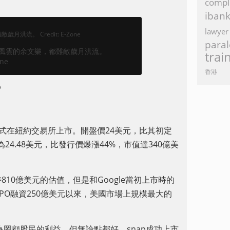
compl
iban
lawyer
paral
咤風雲的余文樂，都難敵歲月洪流。
trai
one
香港
？
ap正式在紐約交易所上市。開盤價24美元，比其初定
為24.48美元，比發行價爆漲44%，市值達340億美
市時810億美元的估值，但是和Google當初上市時的
IPO融資250億美元以來，美國市場上規模最大的
為罔顧股民的利益。但無論點都好，snap成功上市