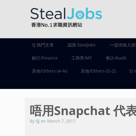
SJ 熱門文章
認識 StealJobs
>>提供收入資
銀行/Finance
工商界/MT
會計/Audit
其他/Others (A-N)
其他/Others (O-Z)
SJ 
唔用Snapchat 
By
SJ
on
March 7, 2017