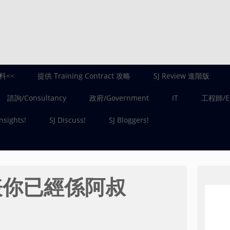
料<<
提供 Training Contract 攻略
SJ Review 進階版
諮詢/Consultancy
政府/Government
IT
工程師/En
Insights!
SJ Discuss!
SJ Bloggers!
代表你已經係阿叔