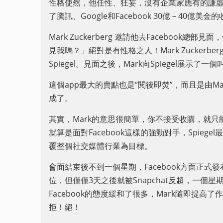
性格使然，他任性、狂妄，沒有企業家應有的謙虛
了騰訊、Google和Facebook 30億－40億美金的收
Mark Zuckerberg 邀請他去Faceboo
見我嗎？」絕對是有性格之人！Mark Zucker
Spiegel。見面之後，Mark向Spiegel展示了一個叫
這個app最大的賣點也是“閱後即焚”，而且是由Ma
成了。
其實，Mark的意思很簡單，你不接受收購，就只能
就算是面對Facebook這樣的強勁對手，Spiege
覆整個社交媒體行業為目標。
會面結束後不到一個星期，Facebook方面正式發布了Po
位，但僅僅3天之後就被Snapchat反超，一個
Facebook的態度緩和了很多，Mark隨即提高了
拒！絕！