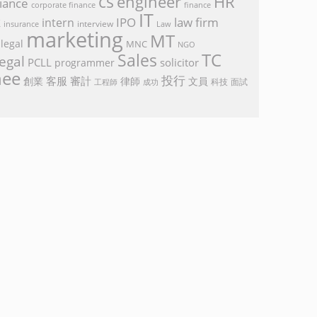
cs
engineer
HR
iance
corporate finance
finance
IT
k
IPO
law firm
intern
interview
Law
insurance
marketing
MT
legal
MNC
NGO
TC
Sales
egal
PCLL
solicitor
programmer
nee
投行
客服
審計
創業
律師
文員
面試
工程師
科技
成功