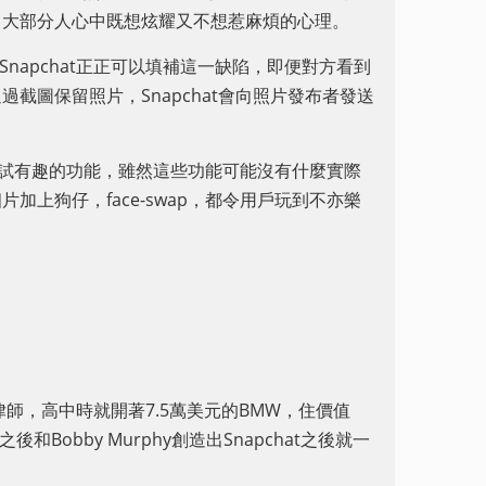
了大部分人心中既想炫耀又不想惹麻煩的心理。
傳。Snapchat正正可以填補這一缺陷，即便對方看到
截圖保留照片，Snapchat會向照片發布者發送
t喜歡嘗試有趣的功能，雖然這些功能可能沒有什麼實際
上狗仔，face-swap，都令用戶玩到不亦樂
名的律師，高中時就開著7.5萬美元的BMW，住價值
後和Bobby Murphy創造出Snapchat之後就一