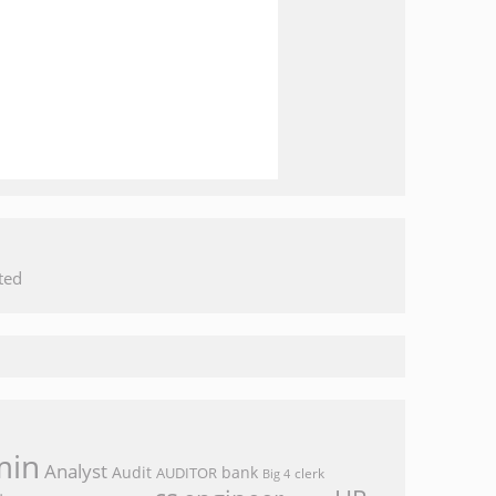
ted
min
Analyst
Audit
bank
AUDITOR
clerk
Big 4