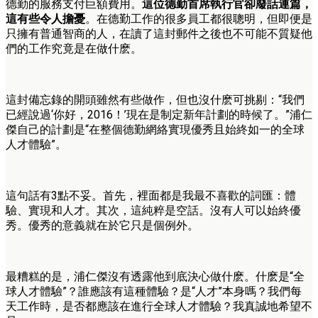
德勤的服務支付巨額費用。
這位德勤首席執行官卻廢話連篇，
這有些令人擔憂
。在德勤工作的很多員工都很聰明，但即便是
只擁有普通智商的人，在讀了這封郵件之後也不可能不質疑他
們的工作究竟是在做什麽。
這封備忘錄的開頭雖然有些做作，但也沒什麽可挑剔：“我們
已經說過‘你好，2016！’現在是制定新年計劃的時候了。”浦仁
傑自己的計劃是“在整個德勤網絡實現優秀且始終如一的全球
人才體驗”。
這句話有3點不妥。首先，裡面都是我最不喜歡的詞匯：體
驗、實現和人才。其次，這純粹是空話。沒有人可以始終優
秀。優秀的意義就在於它只是個例外。
最糟糕的是，浦仁傑沒有透露他到底決心做什麽。什麽是“全
球人才體驗”？誰應該有這種體驗？是“人才”本身嗎？我們每
天工作時，是否都應該在進行全球人才體驗？我真誠地希望不