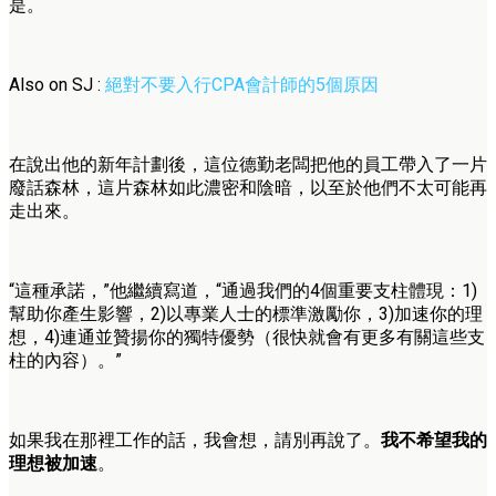
是。
Also on SJ :
絕對不要入行CPA會計師的5個原因
在說出他的新年計劃後，這位德勤老闆把他的員工帶入了一片
廢話森林，這片森林如此濃密和陰暗，以至於他們不太可能再
走出來。
“這種承諾，”他繼續寫道，“通過我們的4個重要支柱體現：1)
幫助你產生影響，2)以專業人士的標準激勵你，3)加速你的理
想，4)連通並贊揚你的獨特優勢（很快就會有更多有關這些支
柱的內容）。”
如果我在那裡工作的話，我會想，請別再說了。
我不希望我的
理想被加速
。