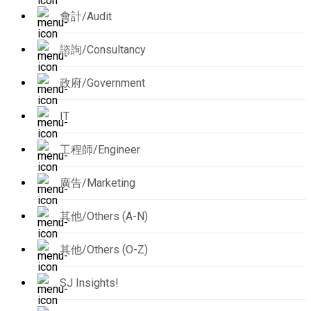
會計/Audit
諮詢/Consultancy
政府/Government
IT
工程師/Engineer
廣告/Marketing
其他/Others (A-N)
其他/Others (O-Z)
SJ Insights!