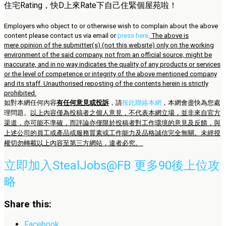
住宅Rating，快D上來Rate下自己住緊個屋苑啦！
Employers who object to or otherwise wish to complain about the above
content please contact us via email or
press here
.
The above is
mere opinion of the submitter(s) (not this website) only on the working
environment of the said company, not from an official source, might be
inaccurate, and in no way indicates the quality of any products or services
or the level of competence or integrity of the above mentioned company
and its staff. Unauthorised reposting of the contents herein is strictly
prohibited.
如對本網任何內容
有任何意見或投訴
，請
按此聯絡本網
，本網會盡快為您處
理問題。
以上內容僅為投稿者之個人意見，不代表本網立場，並非來自官方
渠道，亦可能不準確，而評論亦僅限於投稿者對工作環境的意見及反饋，與
上述公司的員工或產品或服務質素或工作能力及品格誠信完全無關。未經授
權切勿轉載以上內容至第三方網站，違者必究。
立即加入StealJobs@FB 更多90後上位攻
略
Share this:
Facebook