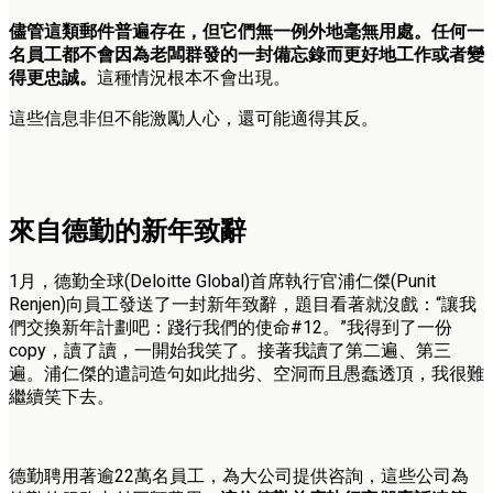
儘管這類郵件普遍存在，但它們無一例外地毫無用處。任何一
名員工都不會因為老闆群發的一封備忘錄而更好地工作或者變
得更忠誠。
這種情況根本不會出現。
這些信息非但不能激勵人心，還可能適得其反。
來自德勤的新年致辭
1月，德勤全球(Deloitte Global)首席執行官浦仁傑(Punit
Renjen)向員工發送了一封新年致辭，題目看著就沒戲：“讓我
們交換新年計劃吧：踐行我們的使命#12。”我得到了一份
copy，讀了讀，一開始我笑了。接著我讀了第二遍、第三
遍。浦仁傑的遣詞造句如此拙劣、空洞而且愚蠢透頂，我很難
繼續笑下去。
德勤聘用著逾22萬名員工，為大公司提供咨詢，這些公司為