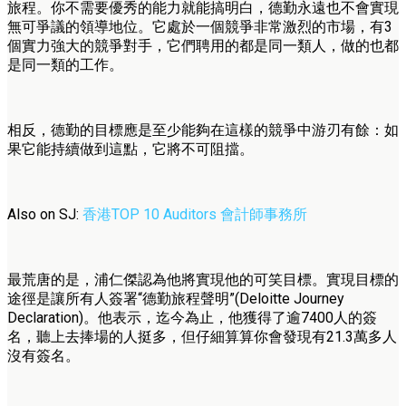
旅程。你不需要優秀的能力就能搞明白，德勤永遠也不會實現
無可爭議的領導地位。它處於一個競爭非常激烈的市場，有3
個實力強大的競爭對手，它們聘用的都是同一類人，做的也都
是同一類的工作。
相反，德勤的目標應是至少能夠在這樣的競爭中游刃有餘：如
果它能持續做到這點，它將不可阻擋。
Also on SJ:
香港TOP 10 Auditors 會計師事務所
最荒唐的是，浦仁傑認為他將實現他的可笑目標。實現目標的
途徑是讓所有人簽署“德勤旅程聲明”(Deloitte Journey
Declaration)。他表示，迄今為止，他獲得了逾7400人的簽
名，聽上去捧場的人挺多，但仔細算算你會發現有21.3萬多人
沒有簽名。