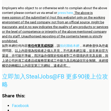
Employers who object to or otherwise wish to complain about the above
content please contact us via email or
press here
.
The above is
mere opinion of the submitter(s) (not this website) only on the working
environment of the said company, not from an official source, might be
inaccurate, and in no way indicates the quality of any products or services
or the level of competence or integrity of the above mentioned company
and its staff. Unauthorised reposting of the contents herein is strictly
prohibited.
如對本網任何內容
有任何意見或投訴
，請
按此聯絡本網
，本網會盡快為您處
理問題。
以上內容僅為投稿者之個人意見，不代表本網立場，並非來自官方
渠道，亦可能不準確，而評論亦僅限於投稿者對工作環境的意見及反饋，與
上述公司的員工或產品或服務質素或工作能力及品格誠信完全無關。未經授
權切勿轉載以上內容至第三方網站，違者必究。
立即加入StealJobs@FB 更多90後上位攻
略
Share this:
Facebook