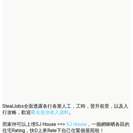
StealJobs全面透露各行各業人工，工時，晉升前景，以及入
行攻略，歡迎
匿名提供收入資料
。
而家仲可以上埋SJ House ==>
SJ House
，一個網睇晒各區的
住宅Rating，快D上來Rate下自己住緊個屋苑啦！