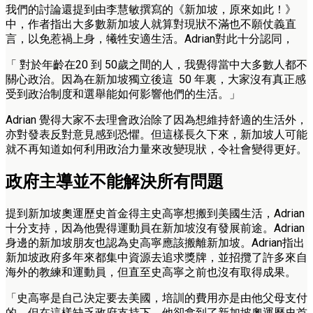
我們的討論還提到由李慧敏撰寫的《新加坡，原來如此！》
中，作者指出大多數新加坡人就算對現狀不滿也不願仗義直
言，以免惹禍上身，犧牲安適生活。Adrian對此十分認同，
「 對於年齡在20 到 50歲之間的人，我覺得當中大多數人都不
關心政治。因為在新加坡獨立後這 50 年裏，大家沒有真正感
受到政治制度和選舉能如何影響他們的生活。」
Adrian 覺得大家不去理會政治除了因為想維持舒適的生活外，
亦對發表反對意見感到恐懼。但這樣長久下來，新加坡人可能
就不再知道如何利用政治力量來改變現狀，令社會變得更好。
政府主導並不能解決所有問題
提到新加坡奧運歷史首金得主史高寧想搬到美國生活，Adrian
十分支持，因為他覺得運動員在新加坡沒有發展前途。Adrian
身邊的新加坡朋友也認為史高寧應該搬離新加坡。Adrian指出
新加坡政府多年來都集中資源去追求獎牌，並招攬了許多來自
海外的教練和運動員，但直至史高寧之前也沒有取得成果。
「史高寧是自己決定要去美國，培訓的費用亦是由他父母支付
的，但在這樣缺乏政府支持下，他卻拿到了新加坡奧運歷史首