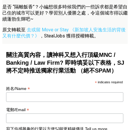
是否 “隔離飯香”？小編想很多時候我們的一些訴求都是希望自
己住的城市可以更好？學習別人優勝之處，令這個城市得以繼
續蓬勃生輝吧~
原文轉載至
去或留 Move or Stay
《新加坡人安逸生活的背後
又有什麼代價？》
，StealJobs 獲得授權轉載。
關注高質內容，讀神科又想入行頂級MNC /
Banking / Law Firm? 即時填妥以下表格，SJ
將不定時推送獨家行業活動 （絕不SPAM）
*
indicates required
*
姓名/Name
*
電郵/Email
寫下你感興趣的行業以方便SJ能更精確傳送 Tell us more