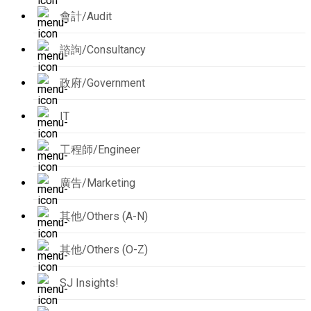
會計/Audit
諮詢/Consultancy
政府/Government
IT
工程師/Engineer
廣告/Marketing
其他/Others (A-N)
其他/Others (O-Z)
SJ Insights!