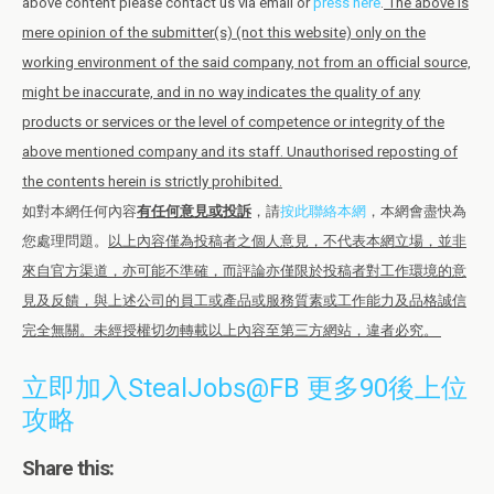
above content please contact us via email or
press here
.
The above is
mere opinion of the submitter(s) (not this website) only on the
working environment of the said company, not from an official source,
might be inaccurate, and in no way indicates the quality of any
products or services or the level of competence or integrity of the
above mentioned company and its staff. Unauthorised reposting of
the contents herein is strictly prohibited.
如對本網任何內容
有任何意見或投訴
，請
按此聯絡本網
，本網會盡快為
您處理問題。
以上內容僅為投稿者之個人意見，不代表本網立場，並非
來自官方渠道，亦可能不準確，而評論亦僅限於投稿者對工作環境的意
見及反饋，與上述公司的員工或產品或服務質素或工作能力及品格誠信
完全無關。未經授權切勿轉載以上內容至第三方網站，違者必究。
立即加入StealJobs@FB 更多90後上位
攻略
Share this: