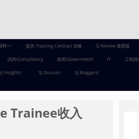
資料<<
提供 Training Contract 攻略
SJ Review 進階版
諮詢/Consultancy
政府/Government
IT
工程師/E
SJ Insights!
SJ Discuss!
SJ Bloggers!
e Trainee收入