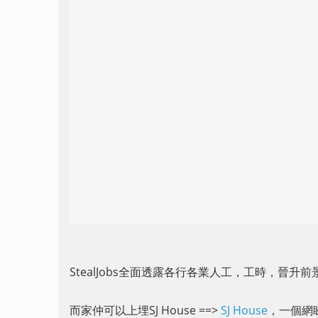
StealJobs全面透露各行各業人工，工時，晉升
而家仲可以上埋SJ House ==>
SJ House
，一個網睇