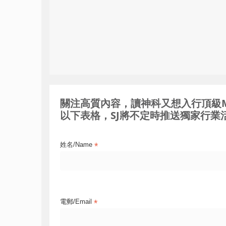
關注高質內容，讀神科又想入行頂級MNC / 
以下表格，SJ將不定時推送獨家行業活
*
姓名/Name
*
電郵/Email