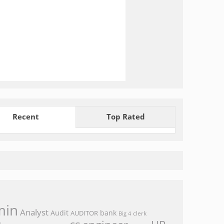
Recent
Top Rated
min
Analyst
Audit
bank
AUDITOR
clerk
Big 4