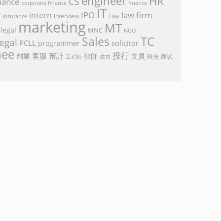
cs
engineer
HR
iance
corporate finance
finance
IT
k
IPO
law firm
intern
interview
Law
insurance
marketing
MT
legal
MNC
NGO
TC
Sales
egal
PCLL
solicitor
programmer
nee
投行
客服
審計
創業
律師
文員
面試
工程師
科技
成功