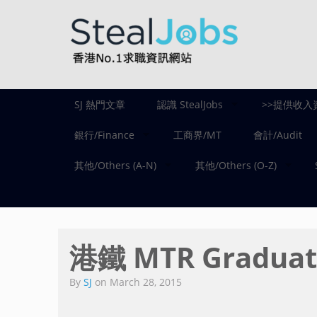
SJ 熱門文章
認識 StealJobs
>>提供收入
銀行/Finance
工商界/MT
會計/Audit
其他/Others (A-N)
其他/Others (O-Z)
港鐵 MTR Graduat
By
SJ
on
March 28, 2015