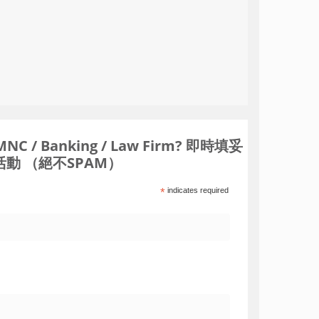
Banking / Law Firm? 即時填妥
動 （絕不SPAM）
*
indicates required