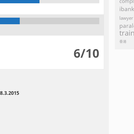
compl
iban
lawyer
paral
trai
香港
6/10
.3.2015