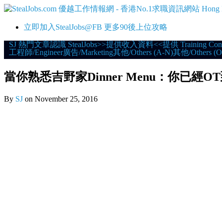
立即加入StealJobs@FB 更多90後上位攻略
Skip
SJ 熱門文章
認識 StealJobs
>>提供收入資料<<
提供 Training Con
工程師/Engineer
廣告/Marketing
其他/Others (A-N)
其他/Others (O
to
content
當你熟悉吉野家Dinner Menu：你已經O
By
SJ
on
November 25, 2016