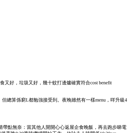
垃圾又好，幾十蚊打邊爐確實符合cost benefit
總算係窮L都勉強接受到。夜晚雖然有一樣menu，咩升級4
，表情帶點無奈：當其他人開開心心返屋企食晚飯，再去跑步睇電