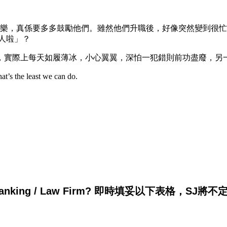
家樂，真係要多多鼓勵他們。雖然他們升職後，好像突然變到很
識人啦」？
，實際上每天如履薄冰，小心翼翼，深怕一犯錯則前功盡廢，另
ast we can do.
king / Law Firm? 即時填妥以下表格，SJ