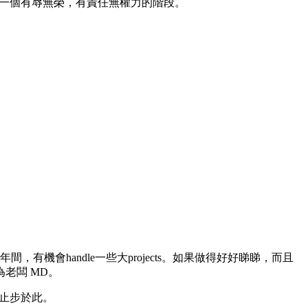
係一個有辱無榮，有責任無權力的階段。
，有機會handle一些大projects。如果做得好好睇睇，而且
老闆 MD。
可能止步於此。