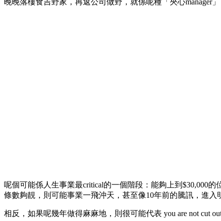
晚晚落樓食吉野家，再返公司做野，就係呢種「夾心manag
呢個可能係人生事業最critical的一個階段：能夠上到$30,0
條數夠靚，則可能事業一飛沖天，甚至像10年前的騰訊，進入
相反，如果呢幾年做得麻麻地，則很可能代表 you are not cut 