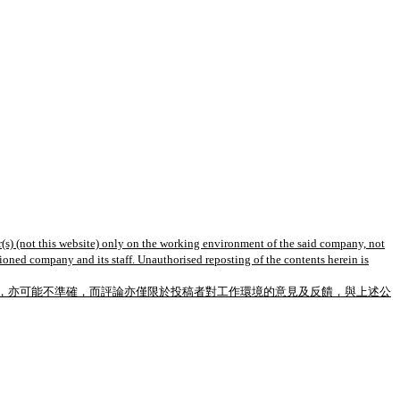
(s) (not this website) only on the working environment of the said company, not
tioned company and its staff. Unauthorised reposting of the contents herein is
，亦可能不準確，而評論亦僅限於投稿者對工作環境的意見及反饋，與上述公