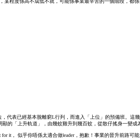
er」，某程度係高不成低不就，可能係事業最辛苦的一個階段，都
00的位，代表已經基本脫離窮L行列，而進入「上位」的預備班。這幾年間
明顯的「上升軌道」，由幾蚊雞升到幾百蚊，從散仔搖身一變成為
out for it， 似乎你唔係太適合做leader，抱歉！事業的晉升前路