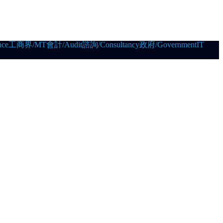
ce
工商界/MT
會計/Audit
諮詢/Consultancy
政府/Government
IT