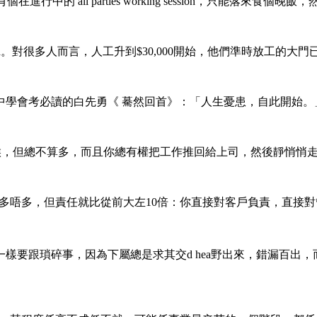
在進行中的 all parties working session，只能落來食
很多人而言，人工升到$30,000開始，他們準時放工的大門已經 Ga
中學會考必讀的白先勇《
驀然回首》：「人生憂患，自此開始。
T時候，但總不算多，而且你總有權把工作推回給上司，然後靜悄悄
0,000多少少，話多唔多，但責任就比從前大左10倍：你直接對客戶負責
要跟瑣碎事，因為下屬總是求其交d hea野出來，錯漏百出，而