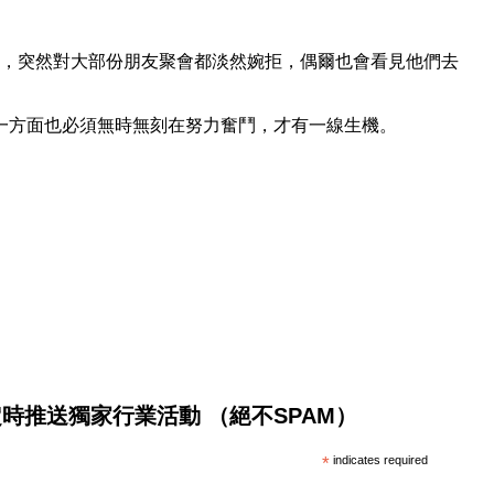
忙，突然對大部份朋友聚會都淡然婉拒，偶爾也會看見他們去
一方面也必須無時無刻在努力奮鬥，才有一線生機。
將不定時推送獨家行業活動 （絕不SPAM）
*
indicates required