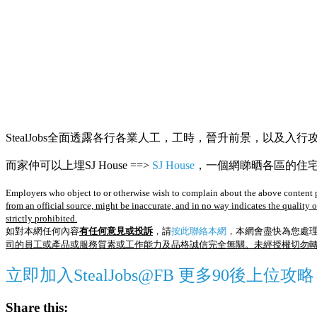
StealJobs全面透露各行各業人工，工時，晉升前景，以及入行
而家仲可以上埋SJ House ==>
SJ House
，一個網睇晒各區的住宅R
Employers who object to or otherwise wish to complain about the above content p
from an official source, might be inaccurate, and in no way indicates the quality 
strictly prohibited.
如對本網任何內容
有任何意見或投訴
，請
按此聯絡本網
，本網會盡快為您處
司的員工或產品或服務質素或工作能力及品格誠信完全無關。未經授權切勿
立即加入StealJobs@FB 更多90後上位攻略
Share this: