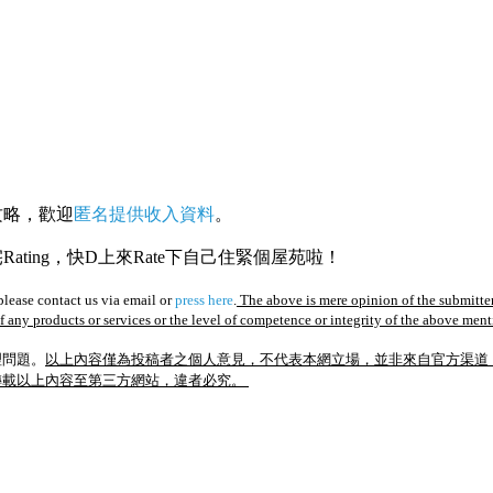
攻略，歡迎
匿名提供收入資料
。
ating，快D上來Rate下自己住緊個屋苑啦！
lease contact us via email or
press here
.
The above is mere opinion of the submitter
of any products or services or the level of competence or integrity of the above men
理問題。
以上內容僅為投稿者之個人意見，不代表本網立場，並非來自官方渠道
轉載以上內容至第三方網站，違者必究。