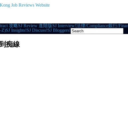
tract 攻略
SJ Review 進階版
SJ Interview!
法律/Compliance
銀行/Finan
-Z)
SJ Insights!
SJ Discuss!
SJ Bloggers!
T到痴線