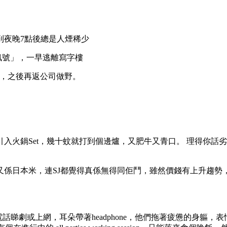
到夜晚7點後總是人煙稀少
訊號」，一早逃離寫字樓
時間，之後再返公司做野。
鍋Set，幾十蚊就打到個邊爐，又肥牛又青口。 理得你話劣食又好，
係日本米，連SJ都覺得真係無得同佢鬥，雖然價錢有上升趨勢，但
話睇劇或上網，耳朵帶著headphone，他們拖著疲憊的身軀