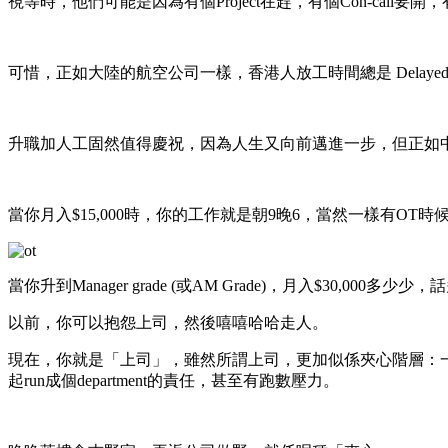
視等時，他們可能是因為有個Project在趕，有個Con-call要開，有個
可惜，正如大陸的航空公司一樣，香港人放工時間總是 Delayed。對
升職加人工固然值得慶祝，因為人生又向前邁進一步，但正如
當你月入$15,000時，你的工作就是朝9晚6，當然一樣有O
當你升到Manager grade (或AM Grade)，月入$3
以前，你可以抱怨上司，然後嘻嘻哈哈走人。
現在，你就是「上司」，雖然所謂上司，更加似係夾心階層：一樣
起run成個department的責任，甚至有跑數壓力。