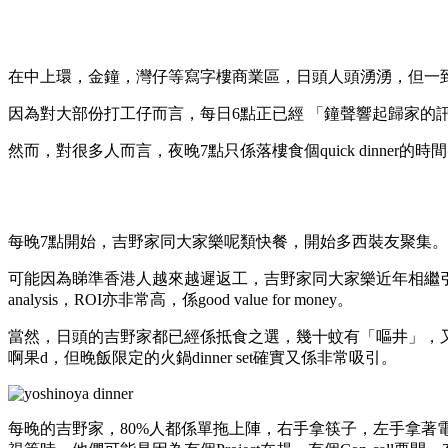
在中上環，金鐘，灣仔等寫字樓商業區，日頭人頭湧湧，但一
因為對大部份打工仔而言，每日6點正已經 「鐘聲響起歸家的
然而，對很多人而言，夜晚7點只係落樓食個quick dinner的
每晚7點開始，吉野家同大家樂呢類快餐，開始多西裝友聚集。
可能因為睇準香港人越來越遲返工，吉野家同大家樂近年相繼引入火
analysis，ROI亦非常高，係good value for money。
當然，日頭的吉野家都已經係抵食之選，幾十蚊有「嘔井」，又
啊果d，但晚飯限定的火鍋dinner set確實又係非常吸引。
每晚的吉野家，80%人都係單拖上陣，右手拿筷子，左手拿著電