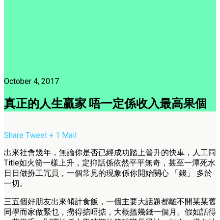
October 4, 2017
真正的人生贏家 唔一定係收入最高果個
Share
Tweet
+ 1
Mail
出來社會幾年，無論你是否已經成功踏上晉升的快車，人工同
Title如火箭一樣上升，定抑話係依然平平無奇，甚至一潭死水
日日做扮工冗員，一個常見的現象係你開始關心 「錢」 多於
一切。
三五個好朋友出來傾計食飯，一個主要大話題都離不開某某舊
同學而家做緊乜，撈得掂唔掂，大概搵幾錢一個月。假如話得