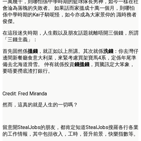
一萬幾千，則哪怕係中學時期的籃球隊長男神，如今一樣在社
會淪為落魄的失敗者。 如果話而家搵成十萬一個月，則哪怕
係中學時期的Kai子騎呢怪，如今亦成為大家景仰的 識時務者
俊傑。
在這段迷失時期，人生觀以及朋友話題就離唔開三個錢，所謂
「三錢主義」：
首先固然係
搵錢
，就正如以上所講。其次就係
洗錢
：你去灣仔
邊間新餐廳食意大利菜，來緊考慮買架寶馬4系，定係年尾準
備去北海道滑雪。 仲有就係投資
錢搵錢
，買騰訊定大笨象，
要唔要撈底渣打銀行。
Credit: Fred Miranda
然而，這真的就是人生的一切嗎？
留意開StealJobs的朋友，都肯定知道StealJobs搜羅各行各業
的工作情報，其中包括收入，工時，晉升前景，快樂指數等。