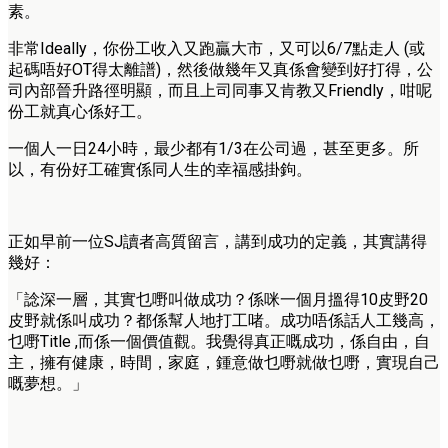
素。
非常Ideally，你份工收入又跑贏大市，又可以6/7點走人 (或
起碼唔好OT得太離譜)，然後做幾年又真係會變到好打得，公
司內部晉升路徑明顯，而且上司同事又肯教又Friendly，咁呢
份工就真心係好工。
一個人一日24小時，最少都有1/3在公司過，甚至更多。所
以，有份好工確實係同人生的幸福感掛鉤。
正如早前一位SJ讀者高質留言，講到成功的定義，其實講得
幾好：
「諗深一層，其實乜嘢叫做成功？係咪一個月搵得10皮野20
皮野就係叫成功？都係幫人地打工啫。成功唔係話人工幾高，
乜嘢Title ,而係一個價值觀。我覺得真正嘅成功，係自由，自
主，擁有健康，時間，家庭，鍾意做乜嘢就做乜嘢，實現自己
嘅夢想。」