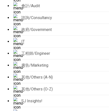
會計/Audit
諮詢/Consultancy
政府/Government
IT
工程師/Engineer
廣告/Marketing
其他/Others (A-N)
其他/Others (O-Z)
SJ Insights!