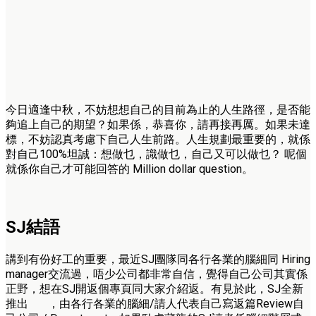
今日適逢中秋，不妨想想自己的目前為止的人生路徑，是否能
夠追上自己的期望？如果係，恭喜你，請再接再厲。如果未達
標，不妨認真考慮下自己人生前路。人生規劃最重要的，就係
對自己100%坦誠：想做乜，識做乜，自己又可以做乜？ 呢個
就係你自己才可能回答的 Million dollar question。
SJ結語
講到有份好工的重要，最近SJ團隊同各行各業的腦細同 Hiring
manager交流過，唔少公司都非常自信，覺得自己公司其實係
正野，想在SJ開返個專頁同大家介紹返。有見於此，SJ全新
推出 ，由各行各業的腦細/請人代表自己寫返篇Review自