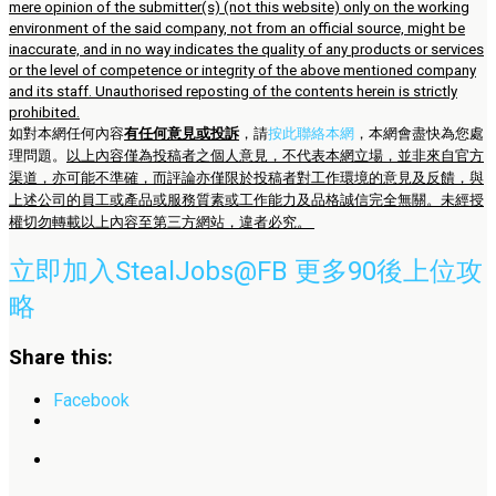
mere opinion of the submitter(s) (not this website) only on the working
environment of the said company, not from an official source, might be
inaccurate, and in no way indicates the quality of any products or services
or the level of competence or integrity of the above mentioned company
and its staff. Unauthorised reposting of the contents herein is strictly
prohibited.
如對本網任何內容
有任何意見或投訴
，請
按此聯絡本網
，本網會盡快為您處
理問題。
以上內容僅為投稿者之個人意見，不代表本網立場，並非來自官方
渠道，亦可能不準確，而評論亦僅限於投稿者對工作環境的意見及反饋，與
上述公司的員工或產品或服務質素或工作能力及品格誠信完全無關。未經授
權切勿轉載以上內容至第三方網站，違者必究。
立即加入StealJobs@FB 更多90後上位攻
略
Share this:
Facebook