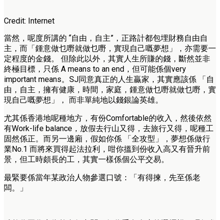
Credit: Internet
當然，呢度所講的 “自由，自主”，正路計都包埋財務自由自
主，而「鍾意做乜嘢就做乜嘢，實現自己嘅夢想」，亦需要一
定程度的金錢。 但除此以外，其實人生所賺的錢，斷然並非
終極目標，只係 A means to an end，但可能係個very
important means。SJ同意真正的人生贏家，其實應該係 「自
由，自主，擁有健康，時間，家庭，鍾意做乜嘢就做乜嘢，實
現自己嘅夢想」， 而非單純地以錢銀論英雄。
尤其係香港地呢種地方，有份Comfortable的收入，然後依然
有Work-life balance，放假去行山又得，去旅行又得，呢種工
固然係正。而另一邊廂，假如你係 「全攻型」，夢想係做行
業No.1 而將來買得起法拉利，咁你搵到份收入高又有晉升前
景，但工時頗長的工，其實一樣係個公平交易。
最緊要係當年某政治人物參選口號：「有得揀，先至係老
闆。」