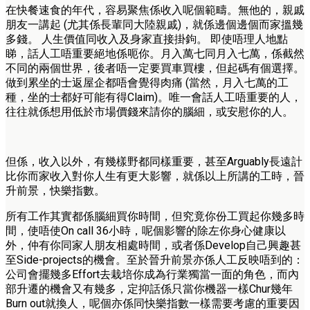
在快餐速食的年代，容易聚焦係收入呢個範疇。無他的，親戚
朋友一講起 (尤其係長輩同大陸親戚)，就係邊個邊個而家搵幾
多錢。 人生價值同收入及身家直接掛鉤。 即使唔理人地點
睇，話人工唔重要絕地係呃你。月入萬七同月入七萬，係截然
不同的兩個世界，後者唔一定要買車買樓，但起碼有個選擇。
做到累坐的士返屋企都唔會覺得肉痛 (當然，月入七萬的工
種，坐的士都好可能有得Claim)。唯一會話人工唔重要的人，
往往就係想用低於市場價錢來請你的腦細，或安慰你的人。
但係，收入以外，有幾樣野都同樣重要，甚至Arguably長遠計
比你而家收入對你人生有更大影響，就係以上所講的工時，晉
升前景，快樂指數。
所有工作其實都係腦細買你時間，但究竟你份工買起你幾多時
間，使唔使On call 36小時，呢個影響的除左你身心健康以
外，仲有你同家人朋友相處時間，或者係Develop自己興趣甚
至Side-projects的機會。至於晉升前景亦係人工反映唔到的：
公司會擺幾多Effort去栽培你成為行業獨當一面的角色，而內
部升遷的機會又有幾多，定抑話係只當你機器一樣Chur幾年
Burn out就換人，呢個亦係同快樂指數一樣需要考慮的重要因