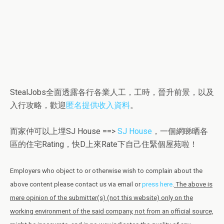
StealJobs全面透露各行各業人工，工時，晉升前景，以及
入行攻略，歡迎
匿名提供收入資料
。
而家仲可以上埋SJ House ==>
SJ House
，一個網睇晒各
區的住宅Rating，快D上來Rate下自己住緊個屋苑啦！
Employers who object to or otherwise wish to complain about the
above content please contact us via email or
press here
.
The above is
mere opinion of the submitter(s) (not this website) only on the
working environment of the said company, not from an official source,