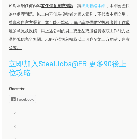
如對本網任何內容
有任何意見或投訴
，請
按此聯絡本網
，本網會盡快
為您處理問題。
以上內容僅為投稿者之個人意見，不代表本網立場，
並非來自官方渠道，亦可能不準確，而評論亦僅限於投稿者對工作環
境的意見及反饋，與上述公司的員工或產品或服務質素或工作能力及
品格誠信完全無關。未經授權切勿轉載以上內容至第三方網站，違者
必究。
立即加入StealJobs@FB 更多90後上
位攻略
Share this:
Facebook