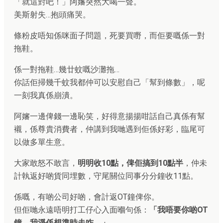
「就這對吧！」阿嬸突然大喝一聲。
美斯射失…抱頭痛哭。
條粉皮唔知係咪面子問題，死要買嘢，而佢要嘅係一對
拖鞋。
係一對拖鞋…幾廿蚊嘅沙灘拖…
你話佢掃幾千蚊我都仲可以安慰自己「幫到條數」，呢
一刻我真係崩潰。
阿嬸一邊俾錢一邊恥笑，好得意揚揚咁話自己真係有幫
襯，係尊貴消費者，仲講到我哋遇到佢係好彩，臨尾可
以做多單生意。
大家敢怒不敢言，
明明收10點，俾佢搞到10點半
，仲未
計執返好啲貨同埋數，守尾關位同事分分鐘收11點。
係嘅，有啲公司好啲，會計返OT鐘俾你。
但佢哋永遠唔明打工仔心入面嗰句係：
「我唔要你啲OT
鐘，我淨係想準時走咋。」