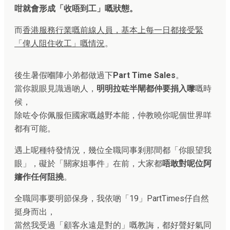
咁就會形成「收唔到工」嘅狀態。
而
香港服務行業嘅前線人員，基本上每一日都接受緊
「俾人阻住收工」嘅情況
。
後生暑假嗰陣小弟都做過下
Part Time Sales
。
當你親眼見識過啲人，
明明拉咗半閘都仲要捐入嚟
嘅時
候，
除咗令你佩服佢國家嘅越野本能，仲教曉你呢個世界咩
都有可能。
遇上呢種特發情況，幾位全職同事剎那間都「你眼望我
眼」，礙於「關家姐事件」在前，大家都
唔敢對呢位阿
嬸作任何阻撓
。
全職同事要明節保身，我依啲「19」PartTimes仔自然
挺身而出，
當然我受過「顧客永遠是對的」嘅教誨，都好聲好氣同