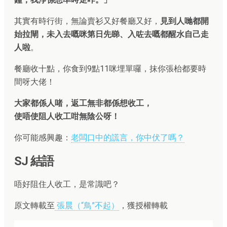
其實有時行街，無論賣衫又好餐廳又好，
見到人哋都開
始拉閘，未入去嘅咪第日先睇、入咗去嘅都醒水自己走
人啦
。
餐廳收十點，你食到9點11咪埋單囉，抹你張枱都要時
間呀大佬！
大家都係人啫，返工無非都係想收工，
使唔使阻人收工咁無陰公呀！
你可能感興趣：
老闆口中的謊言，你中伏了嗎？
SJ 結語
唔好阻住人收工，是常識吧？
原文轉載至
張晨（“鳥”不起）
，獲授權轉載