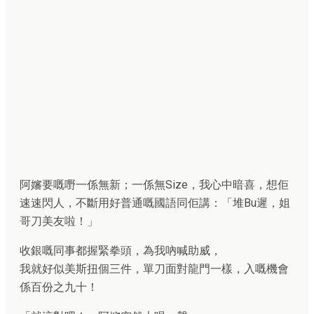
阿嬸要嘅嘢一係無新；一係無Size，我心中暗喜，想佢
速速閃人，不斷用好普通嘅國語同佢講：「堆Bu遲，姐
哥刀美友啦！」
收銀嘅同事都握緊拳頭，為我吶喊助威，
我就好似美斯扭個三件，單刀面對龍門一樣，入嘅機會
係百份之九十！