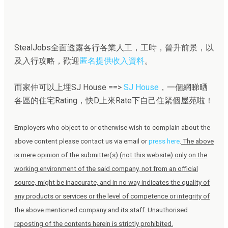
StealJobs全面透露各行各業人工，工時，晉升前景，以
及入行攻略，歡迎
匿名提供收入資料
。
而家仲可以上埋SJ House ==>
SJ House
，一個網睇晒
各區的住宅Rating，快D上來Rate下自己住緊個屋苑啦！
Employers who object to or otherwise wish to complain about the
above content please contact us via email or
press here
.
The above
is mere opinion of the submitter(s) (not this website) only on the
working environment of the said company, not from an official
source, might be inaccurate, and in no way indicates the quality of
any products or services or the level of competence or integrity of
the above mentioned company and its staff. Unauthorised
reposting of the contents herein is strictly prohibited.