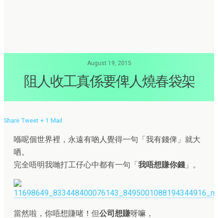
August 19, 2015
阻人收工真係要俾人燒春袋架
Share
Tweet
+ 1
Mail
喺呢個世界裡，永遠有啲人覺得一句「我有錢俾」就大
哂。
完全唔明我哋打工仔心中都有一句「
我唔想賺你錢
」。
當然啦，你唔想賺啫！但
公司想賺
呀嘛，