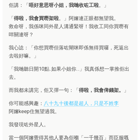
佢講：「
唔好意思呀小姐，我哋收咗工啦
。」
「
得啦，我會買嘢架啦
。」阿嬸連正眼都無望我。
救命呀，我係咪同外星人溝通緊呀！我收工同你買嘢有
咩關連呀？
我心諗：「你想買嘢但落咗閘咪即係無得買囉，死返出
去啦好嘛。」
「我哋聽日開10點..如果小姐你…」我真係想一掌推佢出
去。
而我都未講完，佢又彈一句：「
得啦，我會俾錢架。
」
你可能感興趣：
八十九十後都是超人，只是不姓李
阿嬸keep住無望過我。
我發現咗外星人。
當一個阿嬸覺得其他人要為佢嗰「一千幾百」而臣服嘅