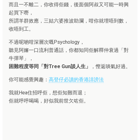
而且一不離二，你收得佢錢，後面個阿叔又可能一時興
起買下嘢，
所謂羊群效應，三姑六婆推波助瀾，咁你就埋唔到數，
收唔到工。
不過呢啲咁深層次嘅Psychology，
聽見阿嬸一口流利普通話，你都知同佢解釋仲衰過「對
牛彈琴」，
困難程度等同「對Tree Gun談人生」
，慳返啖氣好過。
你可能感覺興趣：
高登仔必讀的香港誹謗法
我就Hea住招呼佢，想佢知難而退；
佢就呼呼喝喝，好似我前世欠咗佢。