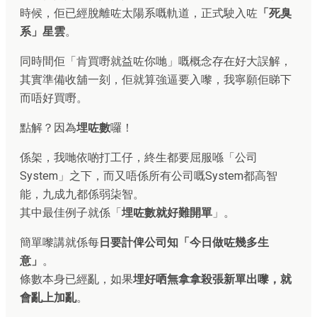
時候，佢已經脫離咗太陽系嘅軌道，正式駛入咗
「死臭
系」星雲
。
同時間佢「肯買嘢就益咗你哋」嘅概念存在好大誤解，
其實準備收舖一刻，佢就算強逼要入嚟，我寧願佢睇下
而唔好買嘢。
點解？因為
埋咗數
囉！
係架，我哋依啲打工仔，終生都要屈服喺「公司
System」之下，而又唔係所有公司嘅System都高智
能，九成九都係弱柒智。
其中最佳例子就係「
埋咗數就好難開單
」。
簡單嚟講就係每
日要計俾公司知「今日做咗幾多生
意」
。
條數本身已經亂，如果
埋好哂無拿拿殺張新單出嚟，就
會亂上加亂
。