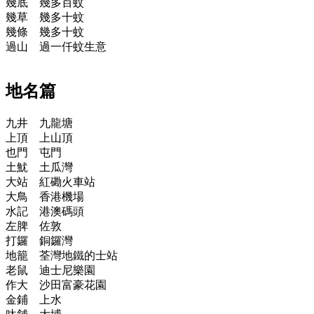
幾底 幾多百蚊
幾草 幾多十蚊
幾條 幾多十蚊
過山 過一仟蚊生意
地名篇
九井 九龍塘
上頂 上山頂
也門 屯門
土魷 土瓜灣
大站 紅磡火車站
大鳥 香港機場
水記 港澳碼頭
左脾 佐敦
打鑼 銅鑼灣
地籠 荃灣地鐵的士站
老鼠 迪士尼樂園
作大 沙田富豪花園
金鋪 上水