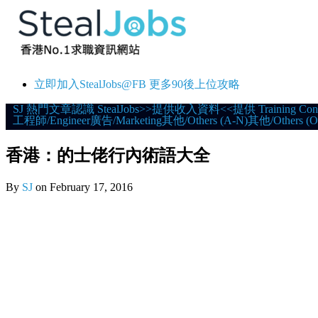
立即加入StealJobs@FB 更多90後上位攻略
Skip
SJ 熱門文章
認識 StealJobs
>>提供收入資料<<
提供 Training Con
工程師/Engineer
廣告/Marketing
其他/Others (A-N)
其他/Others (O
to
content
香港：的士佬行內術語大全
By
SJ
on
February 17, 2016