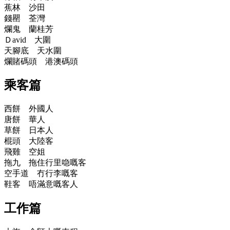
蕉林 沙田
錢罌 荃灣
爛鬼 蘭桂芳
Ｄavid 大圍
天腳底 天水圍
爛賭碼頭 港澳碼頭
乘客篇
西餅 外國人
唐餅 華人
草餅 日本人
棍頭 大陸客
飛雞 空姐
拖九 拖住行里喼嘅客
空手道 冇行李嘅客
鞋客 唔滿意嘅客人
工作篇