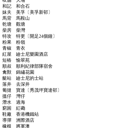
呔舖 大埔
和記 和合石
妹夫 美孚〔美孚新邨〕
馬背 馬鞍山
乾塘 觀塘
柴房 柴灣
特攻 特更〔開足24個鐘〕
粉果 粉嶺
青椒 青衣
紅屋 廸士尼樂園酒店
短樁 愉翠苑
順叔 順利紀律部隊宿舍
禽獸 錦繡花園
艇站 廸士尼的士站
落井 去深井
葡撻 寶達〔秀茂坪寶達邨〕
搵仔 灣仔
潛水 過海
窮困 紅磡
鞋廠 香港機鐵站
導彈 洲際酒店
橡根 將軍澳