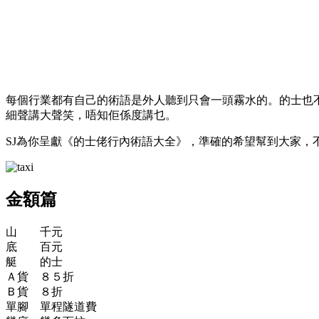
每個行業都有自己的術語是外人聽到只會一頭霧水的。的士也不例外：有
細聲講大聲笑，唔知佢係度講乜。
SJ為你呈獻《的士佬行內術語大全》，準確的希望幫到大家，
金額篇
山 千元
底 百元
艇 的士
Ａ貨 ８５折
Ｂ貨 ８折
單腳 單程隧道費