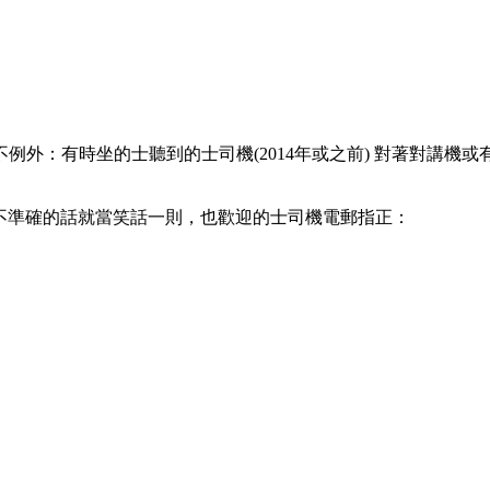
時坐的士聽到的士司機(2014年或之前) 對著對講機或有個大圓形的
不準確的話就當笑話一則，也歡迎的士司機電郵指正：