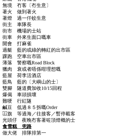
無境 冇客〔冇生意〕
著火 做到著火
著燈 過一仟蚊生意
街主 車隊長
街市 機場的士站
街車 外來生面口嘅車
開會 打麻雀
過艇 藍的或綠的轉紅的出市區
踝跑 空車出市區
薄落 警察嘅Road Block
獵肉 衰或者唔係咁理想嘅
藍屋 荷李活酒店
藍鳥 藍的〔大嶼山的士〕
雙腳 隧道費加收10/15回程
爆偈 車頭損壞
難哽 行紅隧
鹹豆 低過８５拆嘅Order
冚旗 等過海／往接客／暫停載客
光頭仔 夜晚冇客著咗頂燈概的士
食雪糕 兜路
做大佬 排隊排第一