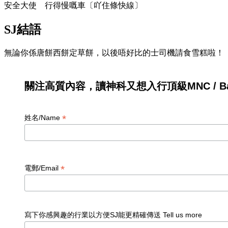
安全大使 行得慢嘅車〔吖住條快線〕
SJ結語
無論你係唐餅西餅定草餅，以後唔好比的士司機請食雪糕啦！
關注高質內容，讀神科又想入行頂級MNC / Ban
*
姓名/Name
*
電郵/Email
寫下你感興趣的行業以方便SJ能更精確傳送 Tell us more