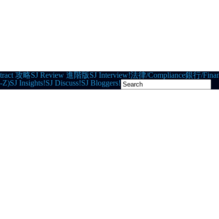
tract 攻略
SJ Review 進階版
SJ Interview!
法律/Compliance
銀行/Finan
-Z)
SJ Insights!
SJ Discuss!
SJ Bloggers!