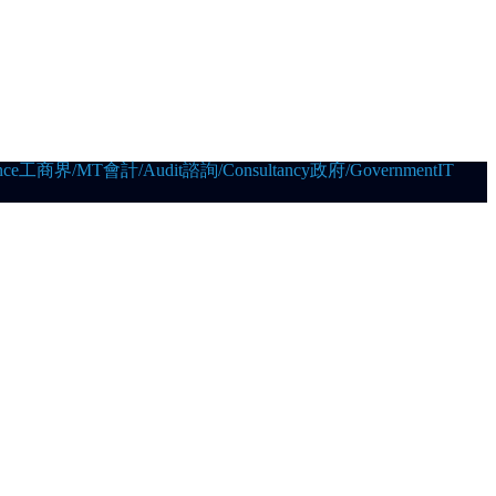
ce
工商界/MT
會計/Audit
諮詢/Consultancy
政府/Government
IT