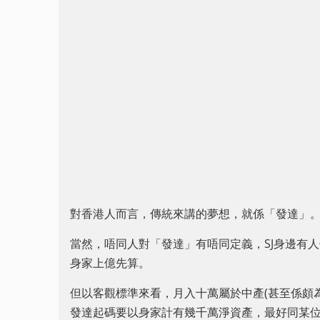
對香港人而言，傳統來講的夢想，就係「發達」
當然，唔同人對「發達」有唔同定義，SJ身邊有
身家上億先算。
但以客觀標準來看，月入十萬屬於中產(甚至係頗為Well 
發達起碼要以身家計有幾千萬淨資產，最好同某