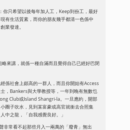
ity：你只希望以後每年加人工，Keep到份工，最好
持現有生活質素，而你的朋友幾乎都清一色係中
咩創業發達。
，但粗略來講，就係一種自滿而且覺得自己已經好巴閉
係社會上頗高的一群人，而且你開始有Access
，Bankers與大學教授等，一年到晚有無數乜
Kong Club或Island Shangri-la。一旦應約，開部
五知己小圈子吹水，見到某富豪或高官就衝去合照集
，人中之龍，「自我感覺良好。」
口同聲非常看不起那些月入一兩萬的「廢青」無出