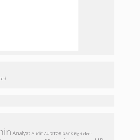
ted
min
Analyst
Audit
bank
AUDITOR
clerk
Big 4