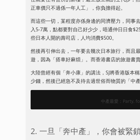
正車價只不過係一年人工」，你負擔得起。
而這些一切，某程度亦係身邊的同濟壓力，同事去P
入5-7萬，點都要對自己好少少，唔通仲日日食$
些日本人開的壽司店，人均消費$500。
然後再引伸出去，一年要去幾次日本旅行，而且
遊，因為「搭車好麻煩」。而香港書店的旅遊書
大陸曾經有個「奔小康」的講法，SJ將香港版本
少錢，然後已經急不及待去過世俗而物質的「中
中產最愛：Party, for t
2. 一旦「奔中產」，你會被緊