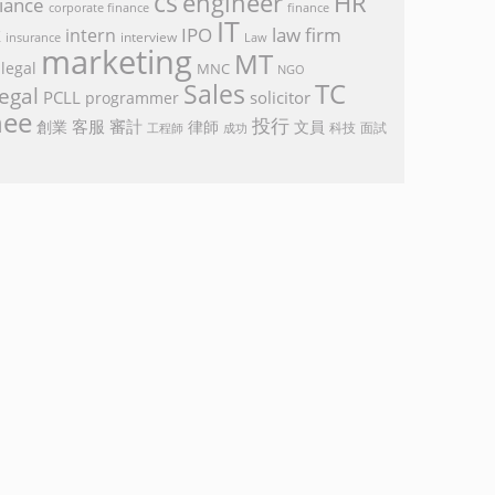
cs
engineer
HR
iance
corporate finance
finance
IT
k
IPO
law firm
intern
interview
Law
insurance
marketing
MT
legal
MNC
NGO
TC
Sales
egal
PCLL
solicitor
programmer
nee
投行
客服
審計
創業
律師
文員
面試
工程師
科技
成功