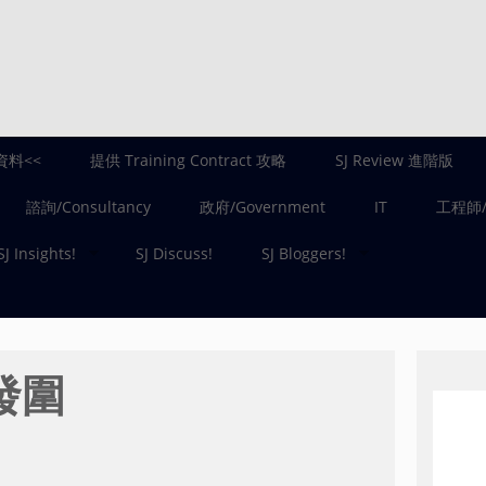
資料<<
提供 Training Contract 攻略
SJ Review 進階版
諮詢/Consultancy
政府/Government
IT
工程師/E
SJ Insights!
SJ Discuss!
SJ Bloggers!
發圍