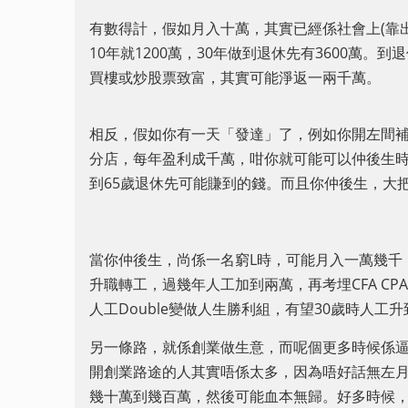
有數得計，假如月入十萬，其實已經係社會上(靠出糧
10年就1200萬，30年做到退休先有3600萬
買樓或炒股票致富，其實可能淨返一兩千萬。
相反，假如你有一天「發達」了，例如你開左間
分店，每年盈利成千萬，咁你就可能可以仲後生
到65歲退休先可能賺到的錢。而且你仲後生，大
當你仲後生，尚係一名窮L時，可能月入一萬幾千
升職轉工，過幾年人工加到兩萬，再考埋CFA CPA 或一
人工Double變做人生勝利組，有望30歲時人工升到
另一條路，就係創業做生意，而呢個更多時候係
開創業路途的人其實唔係太多，因為唔好話無左月入幾萬
幾十萬到幾百萬，然後可能血本無歸。好多時候