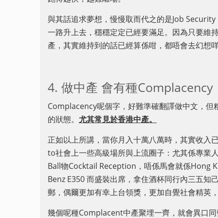
與其話追求夢想，慢慢取而代之的是Job Secur
一路升上去，穩穩定定已經要滿足。因為只要維
產，其實維持到的話已經算係咁，都唔會去幻想
4. 做中產 會有種Complacency
Complacency呢個字，好難準確翻譯做中文
的狀態。
尤其常見於香港中產。
正如以上所講，當你月入十萬八萬時，其實收入已經
to社會上一些高級場所與上流圈子：尤其係專業人士
Ball物Cocktail Reception，唔係馬會就係Hong 
Benz E350 而盛裝出席，拿住酒杯同行內三
郵，偶爾更加有幸上台領獎，更加自覺社會精英
幾個呢種Complacent中產聚埋一齊，就會異