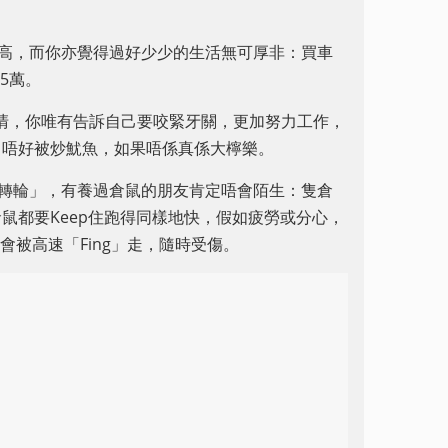
幾高，而你亦覺得過好少少的生活無可厚非：買車
5萬。
餐清，你唯有告訴自己要咬緊牙關，更加努力工作，
己唔好被炒魷魚，如果唔係真係大檸樂。
轉轉輪」，有養過倉鼠的朋友肯定唔會陌生：隻倉
鼠都要Keep住跑得同樣地快，假如疲勞或分心，
即會被高速「Fing」走，隨時受傷。