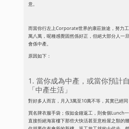
意。
而當你行左上Corporate世界的康莊旅途，
萬八萬，呢種感覺固然係好正，但絕大部分人一
會係中產。
原因如下：
1. 當你成為中產，或當你預計
「中產生活」
對好多人而言，月入3萬至10萬不等，其實已經同
買名牌衣服手袋；假如金鐘返工，則食個Lunch一定要
直接拒絕海富樓下那些大快活甚至意粉屋之類的幾十蚊
住就要住有會所的新樓，返工放工就的士代步，然