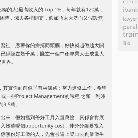
compl
iban
的人)最高收入的 Top 1%，每年就有120萬，
。到退休時，減去各樣開支，假如唔太大洗而又假設無
lawyer
paral
trai
香港
補習社，憑著你的拼搏同頭腦，好快就越做越大開
時已經賺左幾千萬，賺左一個中產專業人士成世人
把世界。
，其實你面前似乎有兩條路：努力進修工作，希望
些Project Management的課程 之類，到時
3-5萬。
逼出來：假如搵到份好工月入幾萬蚊，真係會肯展
呢個opportunity cost，仲分分鐘要投入
，係無份好工做的人，先會被逼上梁山去創業做生