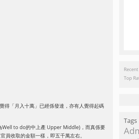
Recent
Top Ra
。
人覺得「月入十萬」已經係發達，亦有人覺得起碼
Tags
to do的中上產 Upper Middle)，而真係要
Ad
位官員收取的金額一樣，即五千萬左右。