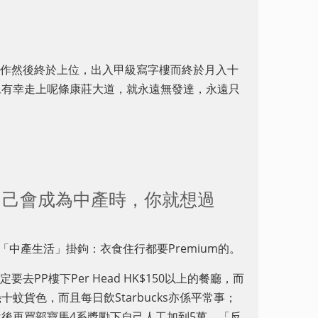
努力工作然後終於上位，出入甲級寫字樓而終於月入十
旦有幸走上呢條康莊大道，就永遠無發達，永遠只
自己會成為中產時，你就想過
「中產生活」掛鉤：衣食住行都要Premium的。
去PP樓下Per Head HK$150以上的餐廳，而
貨色，而且每日飲Starbucks亦係平常事；
後再買部寶馬4系獎勵下自己人工加到5萬，「反