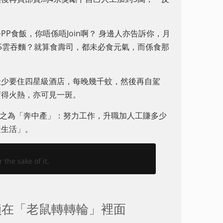
P食飯，你唔係唔Join啊？ 身邊人亦告訴你，月
25雲吞麵？就算食壽司，都未必食元氣，而係食那
最少要住四星級酒店，每晚幾千蚊，然後再自駕
賣得火熱，亦可見一斑。
稱之為「奔中產」：努力工作，升職加人工賺多少
產生活」。
he sake of it.
鎖在「老鼠轉轉輪」裡面