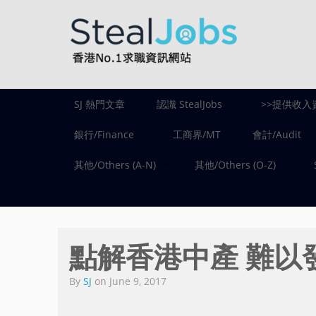
SJ 熱門文章
認識 StealJobs
>>提供收入
銀行/Finance
工商界/MT
會計/Audit
其他/Others (A-N)
其他/Others (O-Z)
點解香港中產 難以
By
SJ
on
June 9, 2017