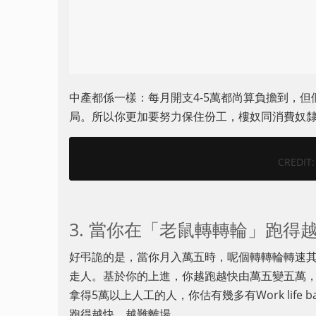
中產都係一樣：每月開支4-5萬都尚算負擔到，
局。所以你更加要努力保住份工，樓奴同消費奴
CREDIT:
3. 當你在「老鼠轉轉輪」跑得
好弔詭的是，當你月入萬五時，呢個轉轉輪轉速
走人。基於你的上進，你越跑越快由萬五變五萬
拿得5萬以上人工的人，你估有幾多有Work life
跑得越快，越難離場。