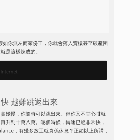
但假如你無左而家份工，你就會落入賣樓甚至破產困
隸就是這樣煉成的。
 Internet
越快 越難跳返出來
其實幾慢，你隨時可以跳出來。但你又不甘心咁就
，再升到十萬八萬。呢個時候，轉速已經非常快，
 balance，有幾多放工就真係休息？正如以上所講，