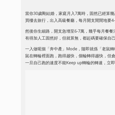
當你30歲剛結婚，家庭月入7萬時，固然已經算
買樓去旅行，出入高級餐廳，每月開支閒閒地要4-
然後你生細路，開支急增至6-7萬，幾乎每月餐
有得加人工固然好，但就算無，都起碼要確保自
一入做呢個「奔中產」Mode，隨即就係「老鼠
鼠在轉輪裡面跑，跑得越快，個輪轉得越快，但倉
一旦自己跑的速度不能Keep up轉輪的轉速，立