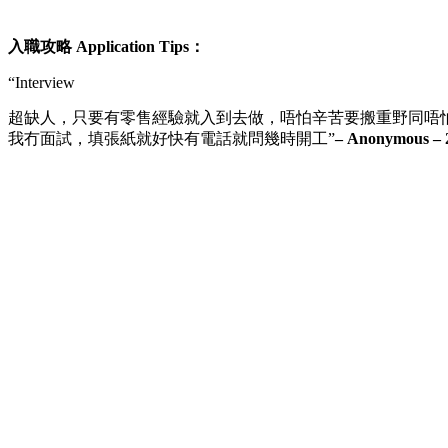
入職攻略 Application Tips：
“Interview
超缺人，只要有零售經驗就入到去做，唔怕辛苦要搬重野同唔怕
我冇面試，填張紙就好快有電話就問幾時開工”
– Anonymous – 