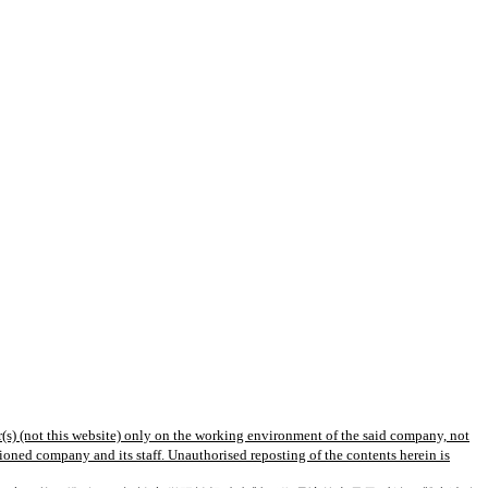
(s) (not this website) only on the working environment of the said company, not
tioned company and its staff. Unauthorised reposting of the contents herein is