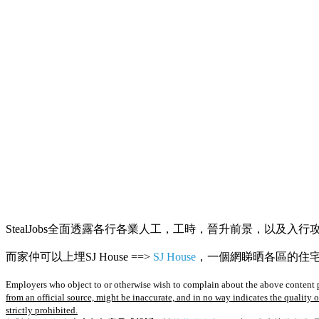
StealJobs全面透露各行各業人工，工時，晉升前景，以及入行
而家仲可以上埋SJ House ==>
SJ House
，一個網睇晒各區的住宅R
Employers who object to or otherwise wish to complain about the above content p
from an official source, might be inaccurate, and in no way indicates the quality 
strictly prohibited.