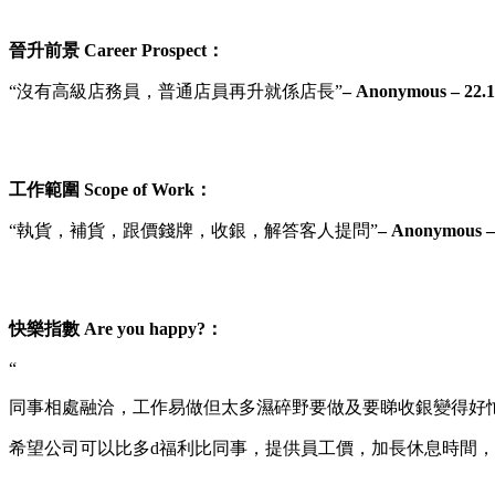
晉升前景 Career Prospect：
“沒有高級店務員，普通店員再升就係店長”
– Anonymous – 22.1
工作範圍 Scope of Work：
“執貨，補貨，跟價錢牌，收銀，解答客人提問”
– Anonymous – 
快樂指數 Are you happy?：
“
同事相處融洽，工作易做但太多濕碎野要做及要睇收銀變得好
希望公司可以比多d福利比同事，提供員工價，加長休息時間，最