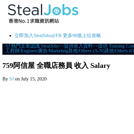
立即加入StealJobs@FB 更多90後上位攻略
Skip
SJ 熱門文章
認識 StealJobs
>>提供收入資料<<
提供 Training Con
工程師/Engineer
廣告/Marketing
其他/Others (A-N)
其他/Others (O
to
content
759阿信屋 全職店務員 收入 Salary
By
SJ
on
July 15, 2020