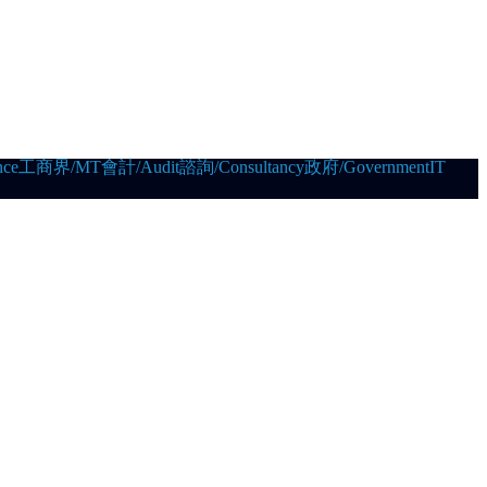
ce
工商界/MT
會計/Audit
諮詢/Consultancy
政府/Government
IT