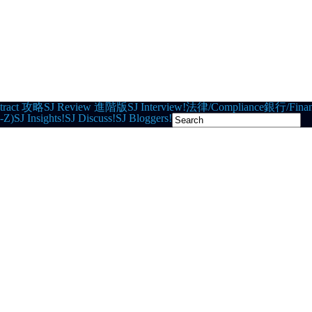
tract 攻略
SJ Review 進階版
SJ Interview!
法律/Compliance
銀行/Finan
-Z)
SJ Insights!
SJ Discuss!
SJ Bloggers!