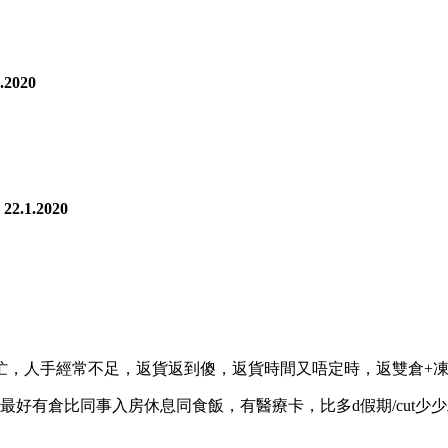
.2020
22.1.2020
忙，人手經常不足，返貨返到傻，返貨時間又唔定時，返雙倉+凍
好有倉比同事入房休息同食飯，有醫療卡，比多d假期/cut少少工