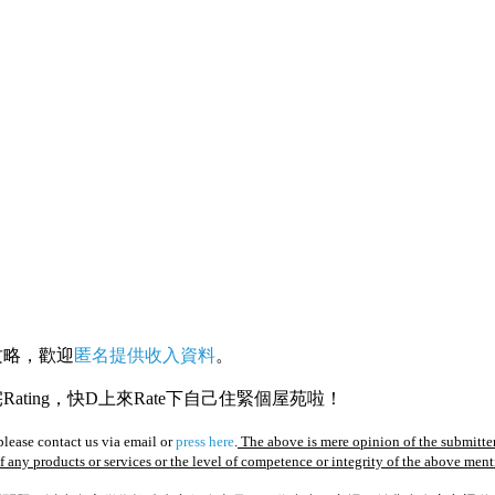
攻略，歡迎
匿名提供收入資料
。
ating，快D上來Rate下自己住緊個屋苑啦！
lease contact us via email or
press here
.
The above is mere opinion of the submitter
of any products or services or the level of competence or integrity of the above men