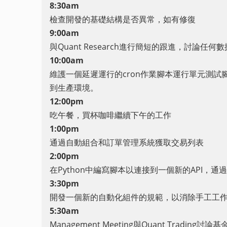
8:30am
檢查開發的基礎結構是否異常，如有修復
9:00am
與Quant Research進行簡短的跟進，討論任
10:00am
維護一個延遲運行的cron作業腳本運行單元測試腳
到生產環境。
12:00pm
吃午餐，買杯咖啡繼續下午的工作
1:00pm
通過自動組合和訂單管理系統獲取交易列表
2:00pm
在Python中編寫腳本以連接到一個新的API，通
3:30pm
開發一個新的自動化組件的規範，以消除手工工
5:30am
Management Meeting與Quant Tra