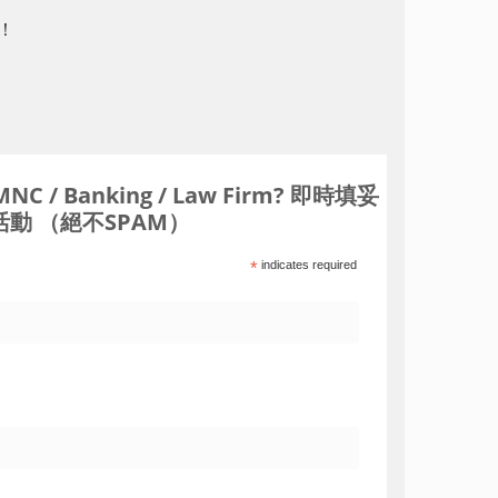
常！
Banking / Law Firm? 即時填妥
動 （絕不SPAM）
*
indicates required