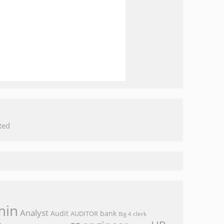
ted
min
Analyst
Audit
bank
AUDITOR
clerk
Big 4