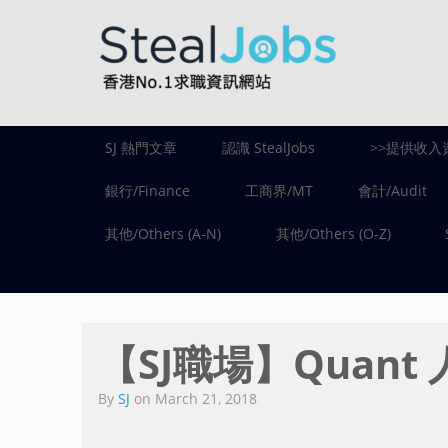
SJ 熱門文章
認識 StealJobs
>>提供收入
銀行/Finance
工商界/MT
會計/Audit
其他/Others (A-N)
其他/Others (O-Z)
【SJ職場】Quant
By
SJ
on
March 21, 2018