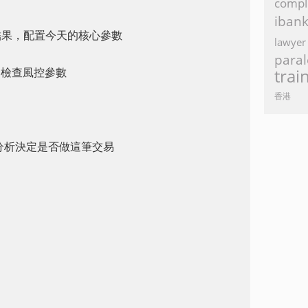
compl
iban
結果，配置今天的核心參數
lawyer
paral
st) 檢查風控參數
trai
香港
些信用分析決定是否做這筆交易