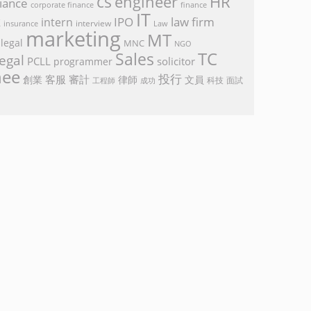
cs
engineer
HR
iance
corporate finance
finance
IT
k
IPO
law firm
intern
interview
Law
insurance
marketing
MT
legal
MNC
NGO
TC
Sales
egal
PCLL
solicitor
programmer
nee
投行
客服
審計
創業
律師
文員
面試
工程師
科技
成功