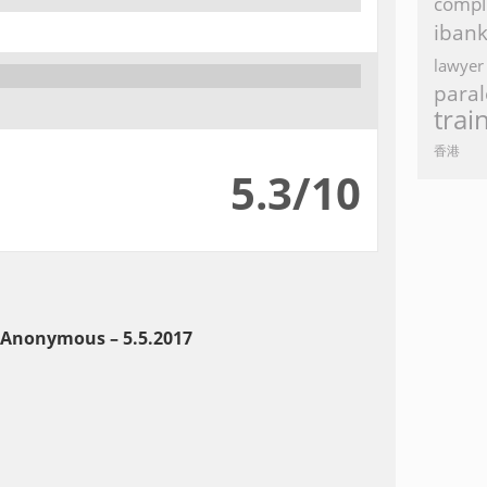
compl
iban
lawyer
paral
trai
香港
5.3/10
Anonymous
– 5.5.2017