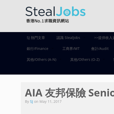
SJ 熱門文章
認識 StealJobs
>>提供收入
銀行/Finance
工商界/MT
會計/Audit
其他/Others (A-N)
其他/Others (O-Z)
AIA 友邦保險 Senio
By
SJ
on
May 11, 2017