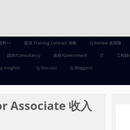
資料<<
提供 Training Contract 攻略
SJ Review 進階版
諮詢/Consultancy
政府/Government
IT
工程師/E
SJ Insights!
SJ Discuss!
SJ Bloggers!
r Associate 收入