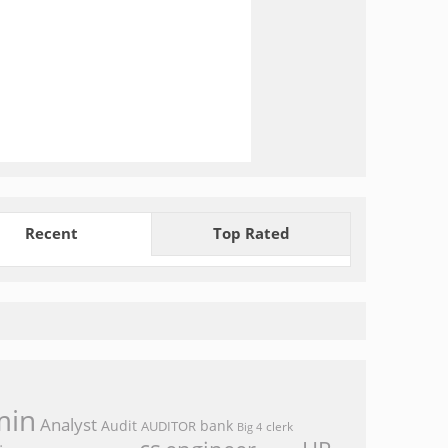
Recent
Top Rated
min
Analyst
Audit
bank
AUDITOR
clerk
Big 4