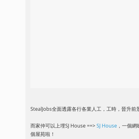
StealJobs全面透露各行各業人工，工時，晉升
而家仲可以上埋SJ House ==>
SJ House
，一個網睇
個屋苑啦！