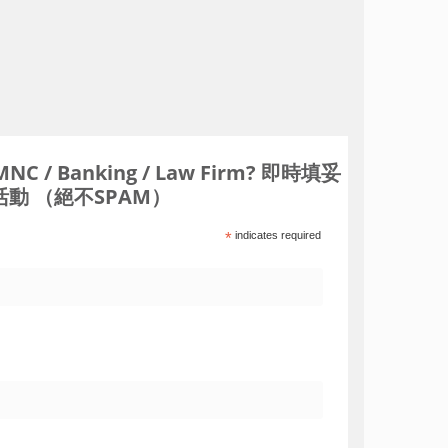
Banking / Law Firm? 即時填妥
動 （絕不SPAM）
*
indicates required