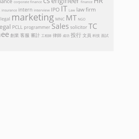
cs
engineer
HR
iance
corporate finance
finance
IT
k
IPO
law firm
intern
interview
Law
insurance
marketing
MT
legal
MNC
NGO
TC
Sales
egal
PCLL
solicitor
programmer
nee
投行
客服
審計
創業
律師
文員
面試
工程師
科技
成功