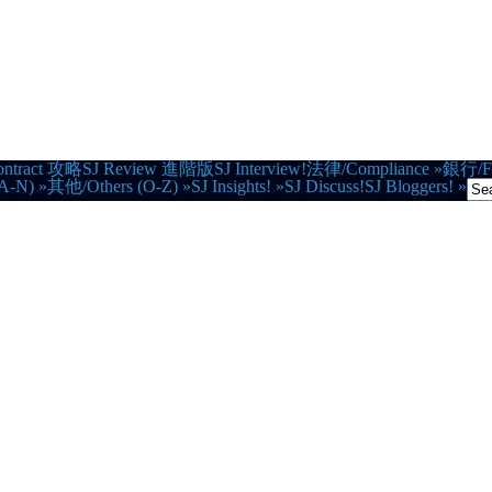
ontract 攻略
SJ Review 進階版
SJ Interview!
法律/Compliance
»
銀行/Fi
A-N)
»
其他/Others (O-Z)
»
SJ Insights!
»
SJ Discuss!
SJ Bloggers!
»