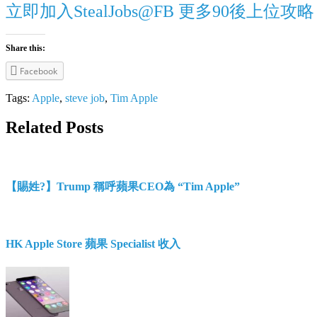
立即加入StealJobs@FB 更多90後上位攻略
Share this:
Facebook
Tags:
Apple
,
steve job
,
Tim Apple
Related Posts
【賜姓?】Trump 稱呼蘋果CEO為 “Tim Apple”
HK Apple Store 蘋果 Specialist 收入