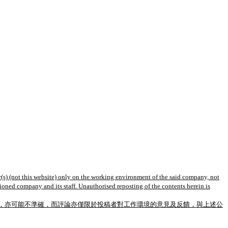
(s) (not this website) only on the working environment of the said company, not
tioned company and its staff. Unauthorised reposting of the contents herein is
，亦可能不準確，而評論亦僅限於投稿者對工作環境的意見及反饋，與上述公