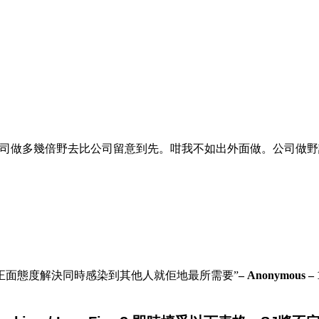
幾倍野去比公司留意到先。咁我不如出外面做。公司做野話 9 個鐘就
正面態度解決同時感染到其他人就佢地最所需要”
– Anonymous – 1