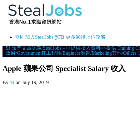
立即加入StealJobs@FB 更多90後上位攻略
Skip
SJ 熱門文章
認識 StealJobs
»
>>提供收入資料<<
提供 Training C
政府/Government
IT
工程師/Engineer
廣告/Marketing
其他/Others (
to
content
Apple 蘋果公司 Specialist Salary 收入
By
SJ
on
July 19, 2019