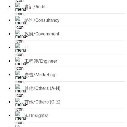
會計/Audit
諮詢/Consultancy
政府/Government
IT
工程師/Engineer
廣告/Marketing
其他/Others (A-N)
其他/Others (O-Z)
SJ Insights!