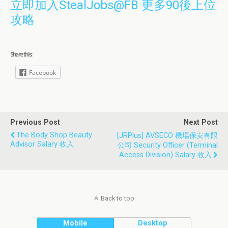
立即加入StealJobs@FB 更多90後上位
攻略
Share this:
Facebook
Previous Post
Next Post
The Body Shop Beauty
[JRPlus] AVSECO 機場保安有限
Advisor Salary 收入
公司 Security Officer (Terminal
Access Division) Salary 收入
Back to top
Mobile
Desktop