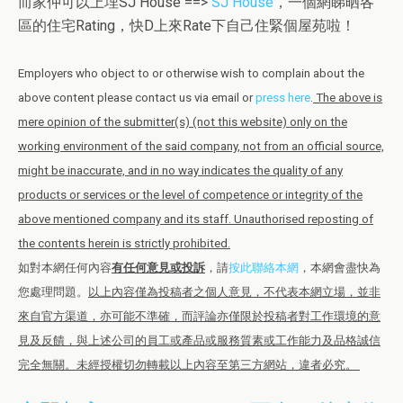
而家仲可以上埋SJ House ==>
SJ House
，一個網睇晒各
區的住宅Rating，快D上來Rate下自己住緊個屋苑啦！
Employers who object to or otherwise wish to complain about the
above content please contact us via email or
press here
.
The above is
mere opinion of the submitter(s) (not this website) only on the
working environment of the said company, not from an official source,
might be inaccurate, and in no way indicates the quality of any
products or services or the level of competence or integrity of the
above mentioned company and its staff. Unauthorised reposting of
the contents herein is strictly prohibited.
如對本網任何內容
有任何意見或投訴
，請
按此聯絡本網
，本網會盡快為
您處理問題。
以上內容僅為投稿者之個人意見，不代表本網立場，並非
來自官方渠道，亦可能不準確，而評論亦僅限於投稿者對工作環境的意
見及反饋，與上述公司的員工或產品或服務質素或工作能力及品格誠信
完全無關。未經授權切勿轉載以上內容至第三方網站，違者必究。