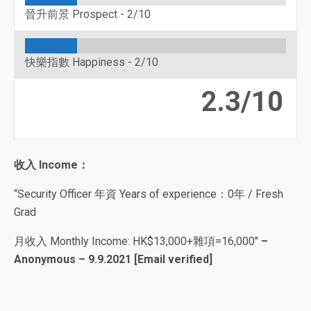
晉升前景 Prospect -
2/10
快樂指數 Happiness -
2/10
2.3/10
收入 Income：
“Security Officer 年資 Years of experience：0年 / Fresh
Grad
月收入 Monthly Income: HK$13,000+雜項=16,000″
–
Anonymous – 9.9.2021 [Email verified]