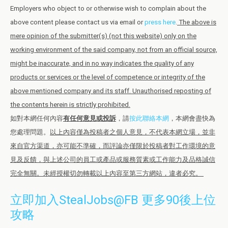
Employers who object to or otherwise wish to complain about the
above content please contact us via email or
press here
.
The above is
mere opinion of the submitter(s) (not this website) only on the
working environment of the said company, not from an official source,
might be inaccurate, and in no way indicates the quality of any
products or services or the level of competence or integrity of the
above mentioned company and its staff. Unauthorised reposting of
the contents herein is strictly prohibited.
如對本網任何內容
有任何意見或投訴
，請
按此聯絡本網
，本網會盡快為
您處理問題。
以上內容僅為投稿者之個人意見，不代表本網立場，並非
來自官方渠道，亦可能不準確，而評論亦僅限於投稿者對工作環境的意
見及反饋，與上述公司的員工或產品或服務質素或工作能力及品格誠信
完全無關。未經授權切勿轉載以上內容至第三方網站，違者必究。
立即加入StealJobs@FB 更多90後上位
攻略