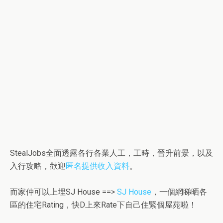
StealJobs全面透露各行各業人工，工時，晉升前景，以及
入行攻略，歡迎
匿名提供收入資料
。
而家仲可以上埋SJ House ==>
SJ House
，一個網睇晒各
區的住宅Rating，快D上來Rate下自己住緊個屋苑啦！