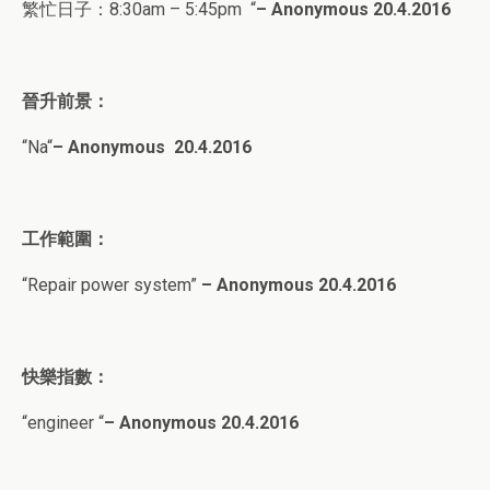
繁忙日子：
8:30am – 5:45pm
“
–
Anonymous
20
.4.2016
晉升前景：
“
Na
“
–
Anonymous
20
.4.2016
工作範圍：
“
Repair power system
”
–
Anonymous
20
.4.2016
快樂指數：
“
engineer
“
–
Anonymous
20
.4.2016