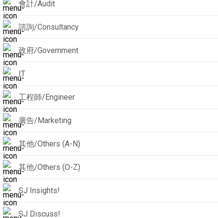
會計/Audit
諮詢/Consultancy
政府/Government
IT
工程師/Engineer
廣告/Marketing
其他/Others (A-N)
其他/Others (O-Z)
SJ Insights!
SJ Discuss!