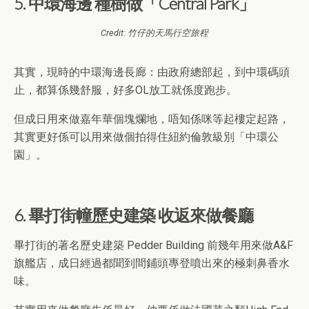
5. 中環海邊 種樹做「Central Park」
Credit: 竹仔的天馬行空旅程
其實，現時的中環海邊長廊：由政府總部起，到中環碼頭
止，都算係幾舒服，好多OL放工就係度跑步。
但成日用來做嘉年華個塊爛地，唔知係咪等起樓定起路，
其實更好係可以用來做個拍得住紐約倫敦級別「中環公
園」。
6. 畢打街幢歷史建築 收返來做餐廳
畢打街的著名歷史建築 Pedder Building 前幾年用來做A&F
旗艦店，成日經過都聞到間鋪頭專登噴出來的極刺鼻香水
味。