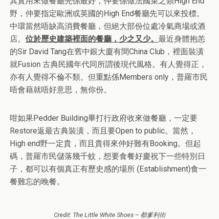
其實用來做餐廳先係最好，仲要係做法國菜之類High End
野，仲要指定歐洲或英國的High End餐廳先可以來投標。
中環當然唔缺高消費餐廳，但絕大部份位處冷氣商場或酒
店。
位於歷史建築裡面的餐廳，少之又少。
最近身體抱恙
的Sir David Tang在舊中銀大廈有間China Club，裡面裝潢
就Fusion 古典民國年代同所謂後現代風格。有人覺得正，
亦有人覺得不倫不類。但重點係Members only，普羅市民
唔會藉就唔好意思，無你份。
咁如果Pedder Building畢打行政府收來做餐廳，一定要
Restore返最古典裝潢，而且要Open to public。當然，
High end野一定貴，而且貴得來仲好難有Booking。但起
碼，普羅市民儲落幾千蚊，想要食餐好慶祝下一些特別日
子，都可以有個真正有歷史感的場所 (Establishment)食一
餐難忘的晚餐。
Credit: The Little White Shoes – 都爹利街