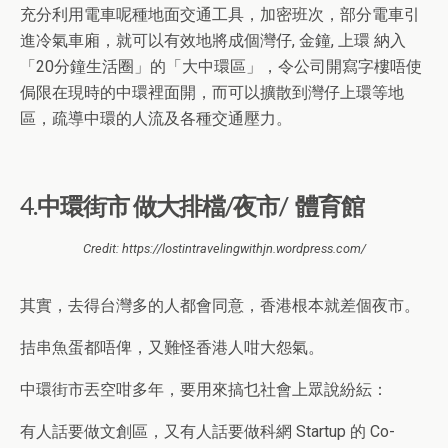
充分利用電車呢種地面交通工具，加密班次，部分電車引
進冷氣車廂，就可以有效地將成個灣仔, 金鐘, 上環 納入
「20分鐘生活圈」的「大中環區」，令公司開寫字樓唔使
侷限在現時的中環裡面開，而可以擴散到灣仔上環等地
區，疏導中環的人流及各種交通壓力。
4.中環街市 做大排檔/夜市/ 體育館
Credit: https://lostintravelingwithjn.wordpress.com/
其實，去得台灣多的人都會同意，香港根本就差個夜市。
拮串魚蛋都唔俾，又難怪香港人咁大怨氣。
中環街市丟空咁多年，要用來搞乜社會上眾說紛紜：
有人話要做文創區，又有人話要做科網 Startup 的 Co-