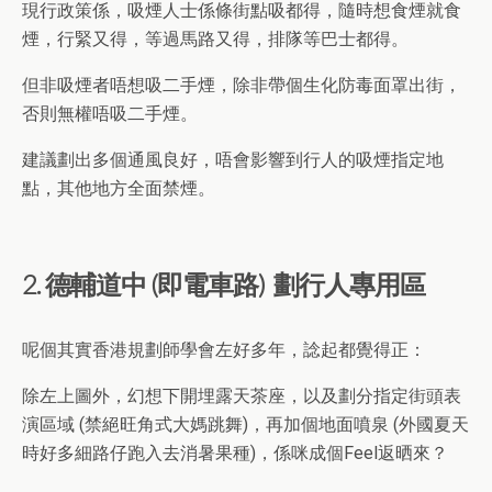
現行政策係，吸煙人士係條街點吸都得，隨時想食煙就食
煙，行緊又得，等過馬路又得，排隊等巴士都得。
但非吸煙者唔想吸二手煙，除非帶個生化防毒面罩出街，
否則無權唔吸二手煙。
建議劃出多個通風良好，唔會影響到行人的吸煙指定地
點，其他地方全面禁煙。
2. 德輔道中 (即電車路) 劃行人專用區
呢個其實香港規劃師學會左好多年，諗起都覺得正：
除左上圖外，幻想下開埋露天茶座，以及劃分指定街頭表
演區域 (禁絕旺角式大媽跳舞)，再加個地面噴泉 (外國夏天
時好多細路仔跑入去消暑果種)，係咪成個Feel返晒來？