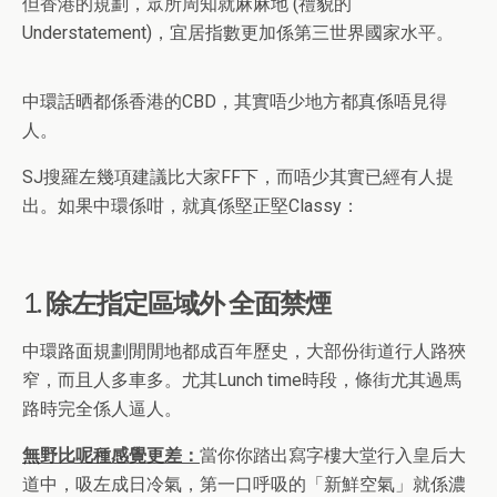
但香港的規劃，眾所周知就麻麻地 (禮貌的
Understatement)，宜居指數更加係第三世界國家水平。
中環話晒都係香港的CBD，其實唔少地方都真係唔見得
人。
SJ搜羅左幾項建議比大家FF下，而唔少其實已經有人提
出。如果中環係咁，就真係堅正堅Classy：
1. 除左指定區域外 全面禁煙
中環路面規劃閒閒地都成百年歷史，大部份街道行人路狹
窄，而且人多車多。尤其Lunch time時段，條街尤其過馬
路時完全係人逼人。
無野比呢種感覺更差：
當你你踏出寫字樓大堂行入皇后大
道中，吸左成日冷氣，第一口呼吸的「新鮮空氣」就係濃