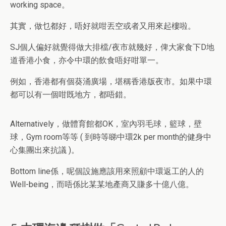
working space。
其實，做乜都好，唔好就咁丟空或者又用來起樓啦。
SJ個人偏好就覺得做大排檔/夜市就幾好，俾大家食下D地
道香港小食，亦令中環的飲食唔好咁單一。
例如，香港都有個葵涌廣場，堪稱香港版夜市。如果中環
都可以有一個咁既地方，都唔錯。
Alternatively，做體育館都OK，室內羽毛球，籃球，壁
球，Gym room等等 ( 到時等睇中環2k per month的健身中
心集團出來抗議 )。
Bottom line係，呢個設施應該用來照顧中環返工的人的
Well-being，而唔係比某某地產商又賺多十億八億。