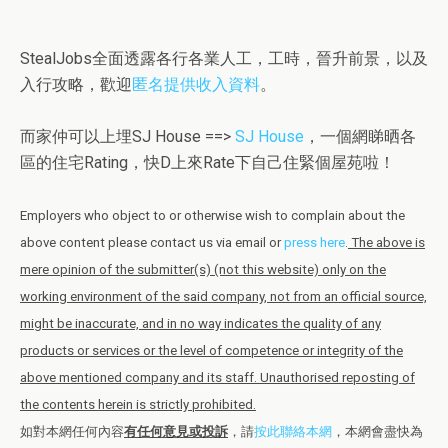
StealJobs全面透露各行各業人工，工時，晉升前景，以及
入行攻略，歡迎
匿名提供收入資料
。
而家仲可以上埋SJ House ==>
SJ House
，一個網睇晒各
區的住宅Rating，快D上來Rate下自己住緊個屋苑啦！
Employers who object to or otherwise wish to complain about the
above content please contact us via email or
press here
.
The above is
mere opinion of the submitter(s) (not this website) only on the
working environment of the said company, not from an official source,
might be inaccurate, and in no way indicates the quality of any
products or services or the level of competence or integrity of the
above mentioned company and its staff. Unauthorised reposting of
the contents herein is strictly prohibited.
如對本網任何內容
有任何意見或投訴
，請
按此聯絡本網
，本網會盡快為