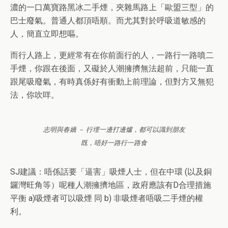
濃的一口萬寶路黑冰二手煙，夾雜馬路上「歐盟三型」的
巴士廢氣。普通人都頂唔順。而尤其對於呼吸道敏感的
人，簡直立即想嘔。
而行人路上，更經常有在你前面行的人，一路行一路噴二
手煙，你跟在後面，又礙於人潮擁擠無法超前，只能一直
跟尾吸廢氣，有時真係好有衝動上前理論，但對方又無犯
法，你吹咩。
志明與春嬌 － 行埋一邊打邊爐，都可以識到朋友
既，唔好一路行一路食
SJ建議：唔係話要「逼害」吸煙人士，但在中環 (以及銅
鑼灣旺角等）呢種人潮擁擠地區，政府應該有D合理措施
平衡 a)吸煙者可以吸煙 同 b) 非吸煙者唔吸二手煙的權
利。