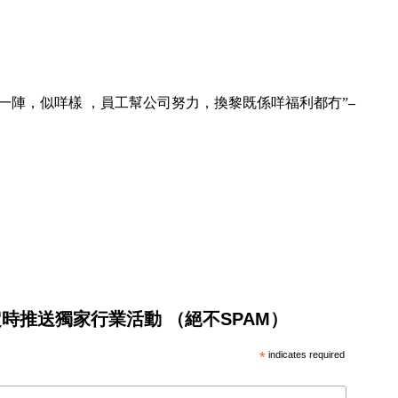
閒返黎一陣，似咩樣 ，員工幫公司努力，換黎既係咩福利都冇”
–
將不定時推送獨家行業活動 （絕不SPAM）
*
indicates required