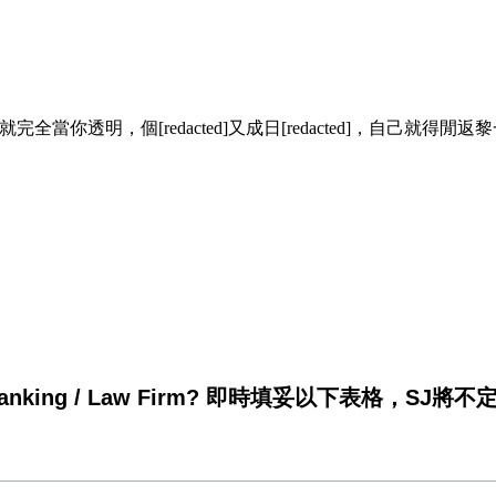
你透明，個[redacted]又成日[redacted]，自己就得
king / Law Firm? 即時填妥以下表格，SJ