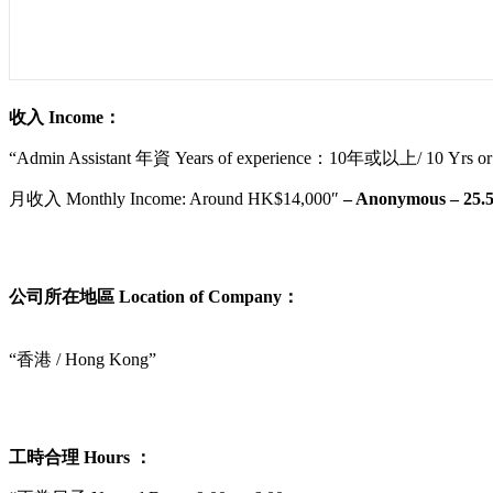
收入 Income：
“Admin Assistant 年資 Years of experience：10年或以上/ 10 Yrs or
月收入 Monthly Income: Around HK$14,000″
– Anonymous – 25.5
公司所在地區 Location of Company：
“香港 / Hong Kong”
工時合理 Hours ：