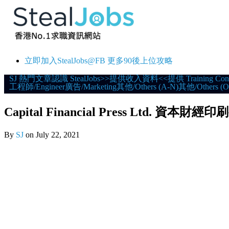
立即加入StealJobs@FB 更多90後上位攻略
Skip
SJ 熱門文章
認識 StealJobs
>>提供收入資料<<
提供 Training Con
工程師/Engineer
廣告/Marketing
其他/Others (A-N)
其他/Others (O
to
content
Capital Financial Press Ltd. 資本財經印
By
SJ
on
July 22, 2021