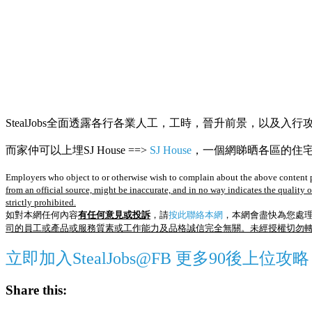
StealJobs全面透露各行各業人工，工時，晉升前景，以及入行
而家仲可以上埋SJ House ==>
SJ House
，一個網睇晒各區的住宅R
Employers who object to or otherwise wish to complain about the above content p
from an official source, might be inaccurate, and in no way indicates the quality 
strictly prohibited.
如對本網任何內容
有任何意見或投訴
，請
按此聯絡本網
，本網會盡快為您處
司的員工或產品或服務質素或工作能力及品格誠信完全無關。未經授權切勿
立即加入StealJobs@FB 更多90後上位攻略
Share this: