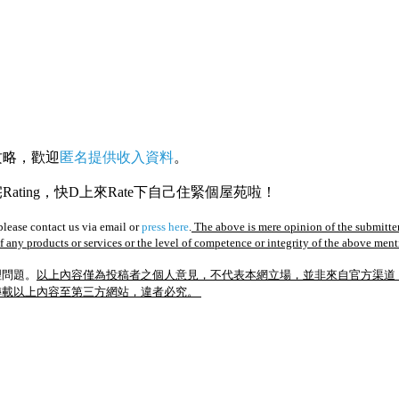
攻略，歡迎
匿名提供收入資料
。
ating，快D上來Rate下自己住緊個屋苑啦！
lease contact us via email or
press here
.
The above is mere opinion of the submitter
of any products or services or the level of competence or integrity of the above men
理問題。
以上內容僅為投稿者之個人意見，不代表本網立場，並非來自官方渠道
轉載以上內容至第三方網站，違者必究。