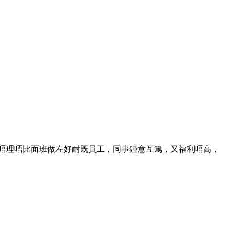
d]，其他既唔理唔比面班做左好耐既員工，同事鍾意互篤，又福利唔高，