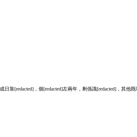
edacted]，個[redacted]左兩年，剩係識[redacte