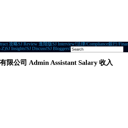
tract 攻略
SJ Review 進階版
SJ Interview!
法律/Compliance
銀行/Finan
-Z)
SJ Insights!
SJ Discuss!
SJ Bloggers!
刷有限公司 Admin Assistant Salary 收入