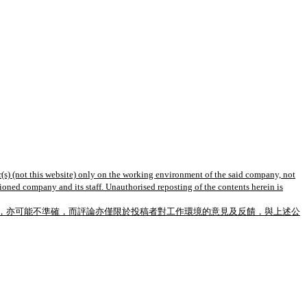
(s) (not this website) only on the working environment of the said company, not
tioned company and its staff. Unauthorised reposting of the contents herein is
，亦可能不準確，而評論亦僅限於投稿者對工作環境的意見及反饋，與上述公